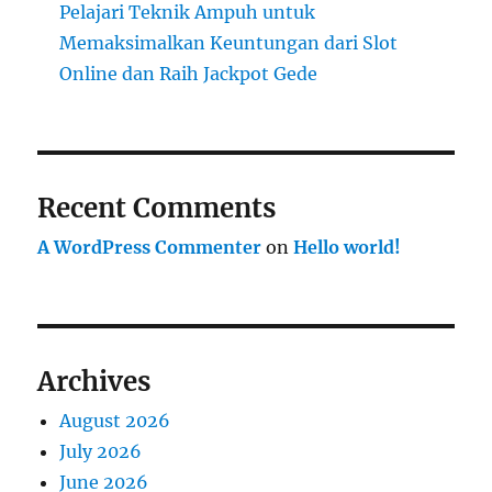
Pelajari Teknik Ampuh untuk
Memaksimalkan Keuntungan dari Slot
Online dan Raih Jackpot Gede
Recent Comments
A WordPress Commenter
on
Hello world!
Archives
August 2026
July 2026
June 2026