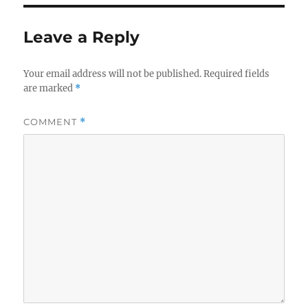
Leave a Reply
Your email address will not be published.
Required fields
are marked
*
COMMENT
*