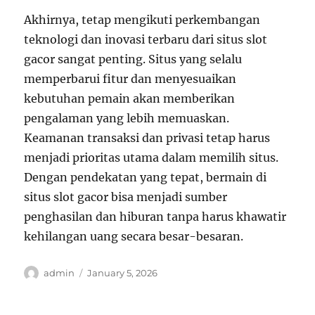
Akhirnya, tetap mengikuti perkembangan
teknologi dan inovasi terbaru dari situs slot
gacor sangat penting. Situs yang selalu
memperbarui fitur dan menyesuaikan
kebutuhan pemain akan memberikan
pengalaman yang lebih memuaskan.
Keamanan transaksi dan privasi tetap harus
menjadi prioritas utama dalam memilih situs.
Dengan pendekatan yang tepat, bermain di
situs slot gacor bisa menjadi sumber
penghasilan dan hiburan tanpa harus khawatir
kehilangan uang secara besar-besaran.
Author
Posted
admin
January 5, 2026
on