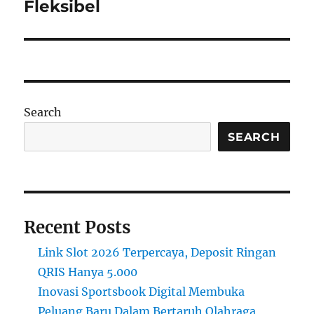
Fleksibel
Search
SEARCH
Recent Posts
Link Slot 2026 Terpercaya, Deposit Ringan
QRIS Hanya 5.000
Inovasi Sportsbook Digital Membuka
Peluang Baru Dalam Bertaruh Olahraga