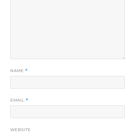
NAME
*
EMAIL
*
WEBSITE