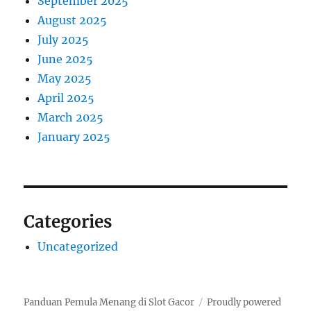
September 2025
August 2025
July 2025
June 2025
May 2025
April 2025
March 2025
January 2025
Categories
Uncategorized
Panduan Pemula Menang di Slot Gacor
Proudly powered