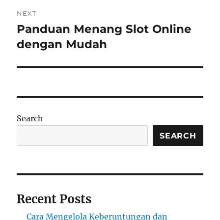
NEXT
Panduan Menang Slot Online
Next
post:
dengan Mudah
Search
SEARCH
Recent Posts
Cara Mengelola Keberuntungan dan