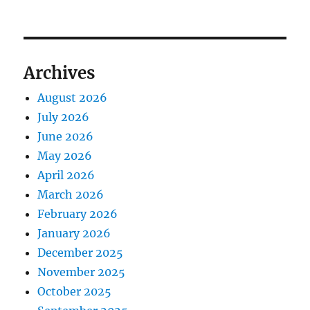
Archives
August 2026
July 2026
June 2026
May 2026
April 2026
March 2026
February 2026
January 2026
December 2025
November 2025
October 2025