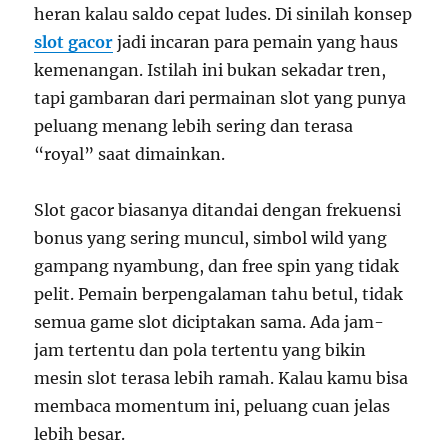
heran kalau saldo cepat ludes. Di sinilah konsep
slot gacor
jadi incaran para pemain yang haus
kemenangan. Istilah ini bukan sekadar tren,
tapi gambaran dari permainan slot yang punya
peluang menang lebih sering dan terasa
“royal” saat dimainkan.
Slot gacor biasanya ditandai dengan frekuensi
bonus yang sering muncul, simbol wild yang
gampang nyambung, dan free spin yang tidak
pelit. Pemain berpengalaman tahu betul, tidak
semua game slot diciptakan sama. Ada jam-
jam tertentu dan pola tertentu yang bikin
mesin slot terasa lebih ramah. Kalau kamu bisa
membaca momentum ini, peluang cuan jelas
lebih besar.