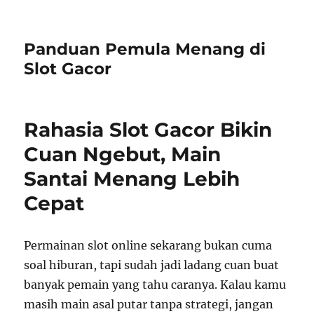
Panduan Pemula Menang di
Slot Gacor
Rahasia Slot Gacor Bikin
Cuan Ngebut, Main
Santai Menang Lebih
Cepat
Permainan slot online sekarang bukan cuma
soal hiburan, tapi sudah jadi ladang cuan buat
banyak pemain yang tahu caranya. Kalau kamu
masih main asal putar tanpa strategi, jangan