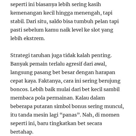
seperti ini biasanya lebih sering kasih
kemenangan kecil hingga menengah, tapi
stabil. Dari situ, saldo bisa tumbuh pelan tapi
pasti sebelum kamu naik level ke slot yang
lebih ekstrem.
Strategi taruhan juga tidak kalah penting.
Banyak pemain terlalu agresif dari awal,
langsung pasang bet besar dengan harapan
cepat kaya. Faktanya, cara ini sering berujung
boncos. Lebih baik mulai dari bet kecil sambil
membaca pola permainan. Kalau dalam
beberapa putaran simbol bonus sering muncul,
itu tanda mesin lagi “panas”. Nah, di momen
seperti ini, baru tingkatkan bet secara
bertahap.