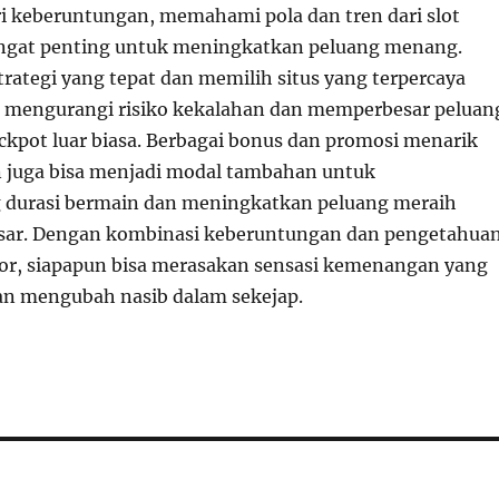
ri keberuntungan, memahami pola dan tren dari slot
sangat penting untuk meningkatkan peluang menang.
ategi yang tepat dan memilih situs yang terpercaya
mengurangi risiko kekalahan dan memperbesar peluan
kpot luar biasa. Berbagai bonus dan promosi menarik
 juga bisa menjadi modal tambahan untuk
durasi bermain dan meningkatkan peluang meraih
ar. Dengan kombinasi keberuntungan dan pengetahua
cor, siapapun bisa merasakan sensasi kemenangan yang
n mengubah nasib dalam sekejap.