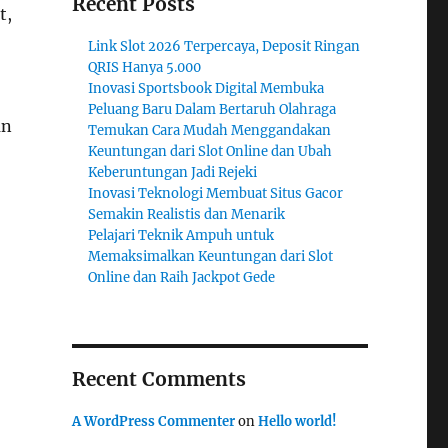
Recent Posts
t,
Link Slot 2026 Terpercaya, Deposit Ringan
QRIS Hanya 5.000
Inovasi Sportsbook Digital Membuka
Peluang Baru Dalam Bertaruh Olahraga
an
Temukan Cara Mudah Menggandakan
Keuntungan dari Slot Online dan Ubah
Keberuntungan Jadi Rejeki
Inovasi Teknologi Membuat Situs Gacor
Semakin Realistis dan Menarik
Pelajari Teknik Ampuh untuk
Memaksimalkan Keuntungan dari Slot
Online dan Raih Jackpot Gede
Recent Comments
A WordPress Commenter
on
Hello world!