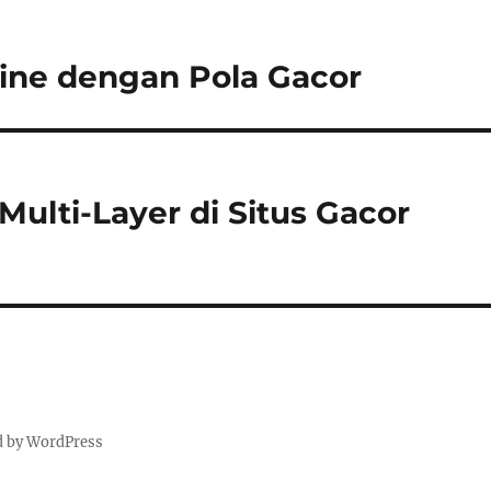
line dengan Pola Gacor
ulti-Layer di Situs Gacor
d by WordPress