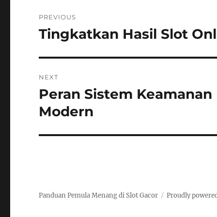
Post
PREVIOUS
navigation
Tingkatkan Hasil Slot On
Previous
post:
NEXT
Peran Sistem Keamanan M
Next
post:
Modern
Panduan Pemula Menang di Slot Gacor
Proudly powere