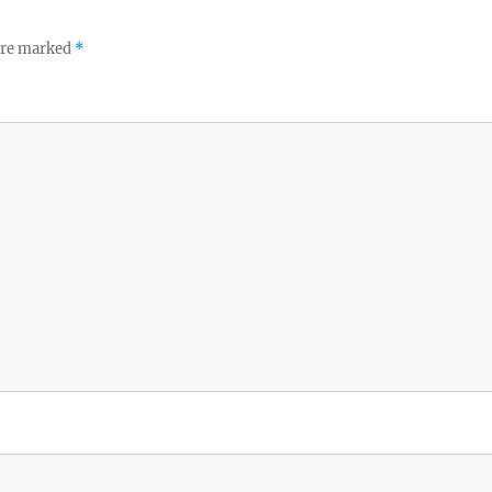
 are marked
*