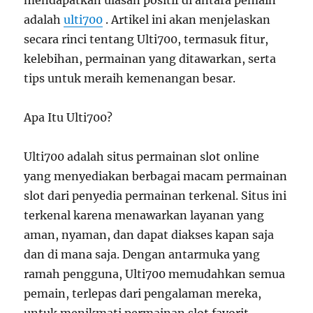
mendapatkan ulasan positif di antara pemain
adalah
ulti700
. Artikel ini akan menjelaskan
secara rinci tentang Ulti700, termasuk fitur,
kelebihan, permainan yang ditawarkan, serta
tips untuk meraih kemenangan besar.
Apa Itu Ulti700?
Ulti700 adalah situs permainan slot online
yang menyediakan berbagai macam permainan
slot dari penyedia permainan terkenal. Situs ini
terkenal karena menawarkan layanan yang
aman, nyaman, dan dapat diakses kapan saja
dan di mana saja. Dengan antarmuka yang
ramah pengguna, Ulti700 memudahkan semua
pemain, terlepas dari pengalaman mereka,