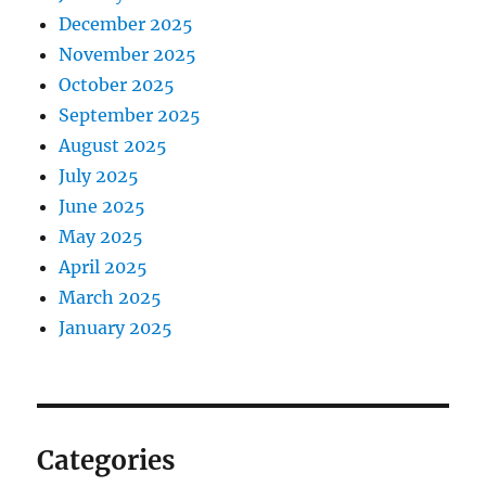
December 2025
November 2025
October 2025
September 2025
August 2025
July 2025
June 2025
May 2025
April 2025
March 2025
January 2025
Categories