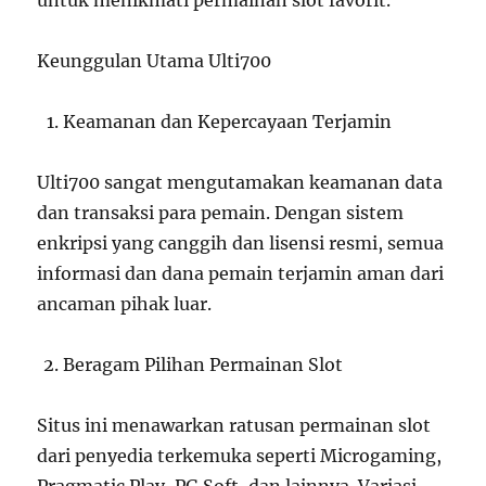
untuk menikmati permainan slot favorit.
Keunggulan Utama Ulti700
Keamanan dan Kepercayaan Terjamin
Ulti700 sangat mengutamakan keamanan data
dan transaksi para pemain. Dengan sistem
enkripsi yang canggih dan lisensi resmi, semua
informasi dan dana pemain terjamin aman dari
ancaman pihak luar.
Beragam Pilihan Permainan Slot
Situs ini menawarkan ratusan permainan slot
dari penyedia terkemuka seperti Microgaming,