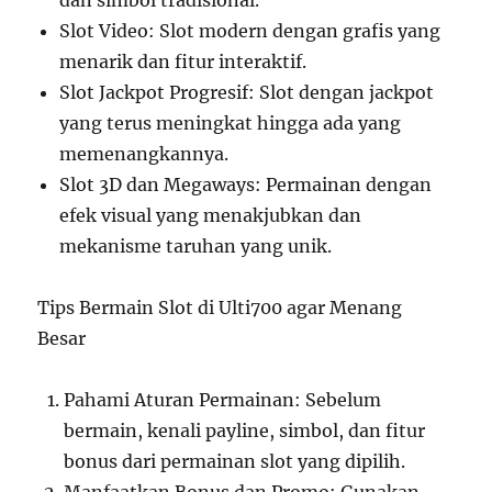
dan simbol tradisional.
Slot Video: Slot modern dengan grafis yang
menarik dan fitur interaktif.
Slot Jackpot Progresif: Slot dengan jackpot
yang terus meningkat hingga ada yang
memenangkannya.
Slot 3D dan Megaways: Permainan dengan
efek visual yang menakjubkan dan
mekanisme taruhan yang unik.
Tips Bermain Slot di Ulti700 agar Menang
Besar
Pahami Aturan Permainan: Sebelum
bermain, kenali payline, simbol, dan fitur
bonus dari permainan slot yang dipilih.