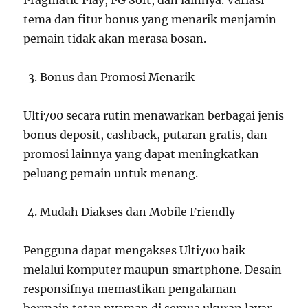
Pragmatic Play, PG Soft, dan lainnya. Variasi
tema dan fitur bonus yang menarik menjamin
pemain tidak akan merasa bosan.
Bonus dan Promosi Menarik
Ulti700 secara rutin menawarkan berbagai jenis
bonus deposit, cashback, putaran gratis, dan
promosi lainnya yang dapat meningkatkan
peluang pemain untuk menang.
Mudah Diakses dan Mobile Friendly
Pengguna dapat mengakses Ulti700 baik
melalui komputer maupun smartphone. Desain
responsifnya memastikan pengalaman