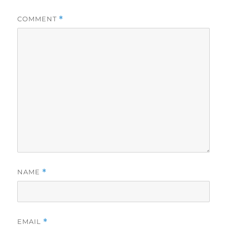
COMMENT
*
NAME
*
EMAIL
*