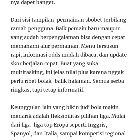
nya dapet banget.
Dari sisi tampilan, permainan sbobet terbilang
ramah pengguna. Baik pemain baru maupun
yang sudah berpengalaman bisa dengan cepat
memahami alur permainan. Menu tersusun
rapi, informasi odds mudah dibaca, dan update
skor berjalan cepat. Buat yang suka
multitasking, ini jelas nilai plus karena nggak
perlu ribet bolak-balik halaman. Semua serba
ringkas, tapi tetap informatif.
Keunggulan lain yang bikin judi bola makin
menarik adalah fleksibilitas pilihan liga. Mulai
dari liga-liga top Eropa seperti Inggris,
Spanyol, dan Italia, sampai kompetisi regional