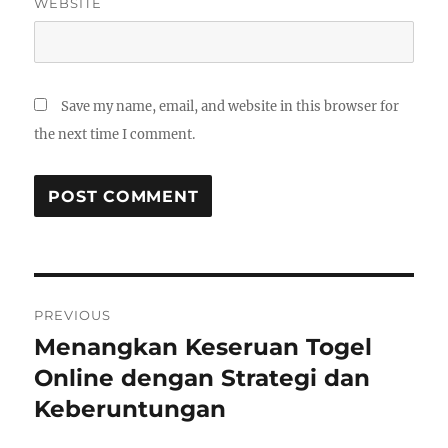
WEBSITE
Save my name, email, and website in this browser for
the next time I comment.
Post
PREVIOUS
navigation
Menangkan Keseruan Togel
Previous
post:
Online dengan Strategi dan
Keberuntungan