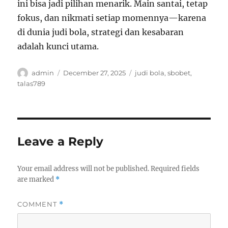
ini bisa jadi pilihan menarik. Main santai, tetap
fokus, dan nikmati setiap momennya—karena
di dunia judi bola, strategi dan kesabaran
adalah kunci utama.
Author
Posted
Tags
admin
December 27, 2025
judi bola
,
sbobet
,
on
talas789
Leave a Reply
Your email address will not be published.
Required fields
are marked
*
COMMENT
*