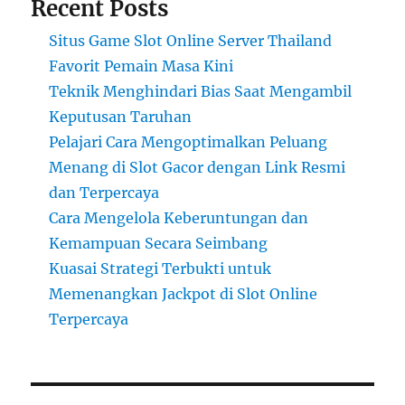
Recent Posts
Situs Game Slot Online Server Thailand
Favorit Pemain Masa Kini
Teknik Menghindari Bias Saat Mengambil
Keputusan Taruhan
Pelajari Cara Mengoptimalkan Peluang
Menang di Slot Gacor dengan Link Resmi
dan Terpercaya
Cara Mengelola Keberuntungan dan
Kemampuan Secara Seimbang
Kuasai Strategi Terbukti untuk
Memenangkan Jackpot di Slot Online
Terpercaya