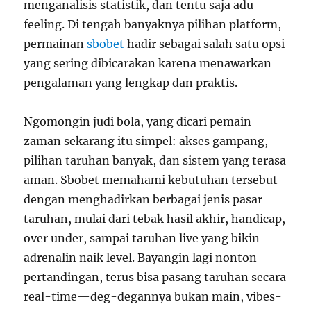
menganalisis statistik, dan tentu saja adu
feeling. Di tengah banyaknya pilihan platform,
permainan
sbobet
hadir sebagai salah satu opsi
yang sering dibicarakan karena menawarkan
pengalaman yang lengkap dan praktis.
Ngomongin judi bola, yang dicari pemain
zaman sekarang itu simpel: akses gampang,
pilihan taruhan banyak, dan sistem yang terasa
aman. Sbobet memahami kebutuhan tersebut
dengan menghadirkan berbagai jenis pasar
taruhan, mulai dari tebak hasil akhir, handicap,
over under, sampai taruhan live yang bikin
adrenalin naik level. Bayangin lagi nonton
pertandingan, terus bisa pasang taruhan secara
real-time—deg-degannya bukan main, vibes-