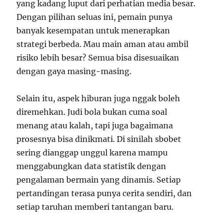
yang kadang luput dari perhatian media besar.
Dengan pilihan seluas ini, pemain punya
banyak kesempatan untuk menerapkan
strategi berbeda. Mau main aman atau ambil
risiko lebih besar? Semua bisa disesuaikan
dengan gaya masing-masing.
Selain itu, aspek hiburan juga nggak boleh
diremehkan. Judi bola bukan cuma soal
menang atau kalah, tapi juga bagaimana
prosesnya bisa dinikmati. Di sinilah sbobet
sering dianggap unggul karena mampu
menggabungkan data statistik dengan
pengalaman bermain yang dinamis. Setiap
pertandingan terasa punya cerita sendiri, dan
setiap taruhan memberi tantangan baru.