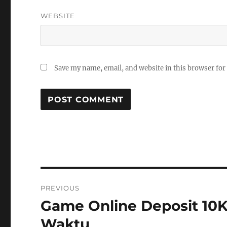
WEBSITE
Save my name, email, and website in this browser for
Post
PREVIOUS
navigation
Game Online Deposit 10K
Previous
post:
Waktu