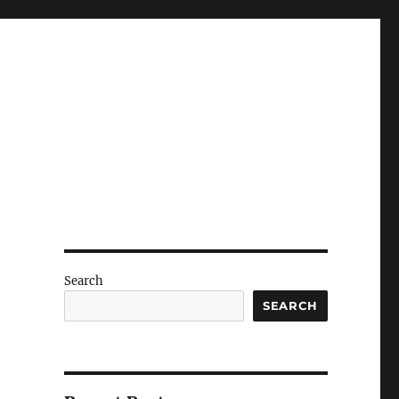
Search
SEARCH