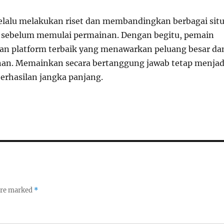
elalu melakukan riset dan membandingkan berbagai sit
i sebelum memulai permainan. Dengan begitu, pemain
n platform terbaik yang menawarkan peluang besar da
an. Memainkan secara bertanggung jawab tetap menjad
erhasilan jangka panjang.
 are marked
*