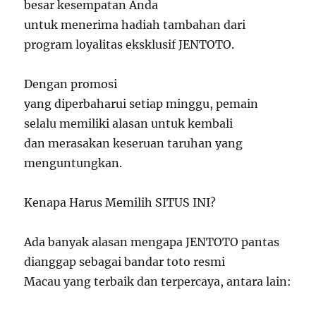
besar kesempatan Anda
untuk menerima hadiah tambahan dari
program loyalitas eksklusif JENTOTO.
Dengan promosi
yang diperbaharui setiap minggu, pemain
selalu memiliki alasan untuk kembali
dan merasakan keseruan taruhan yang
menguntungkan.
Kenapa Harus Memilih SITUS INI?
Ada banyak alasan mengapa JENTOTO pantas
dianggap sebagai bandar toto resmi
Macau yang terbaik dan terpercaya, antara lain: