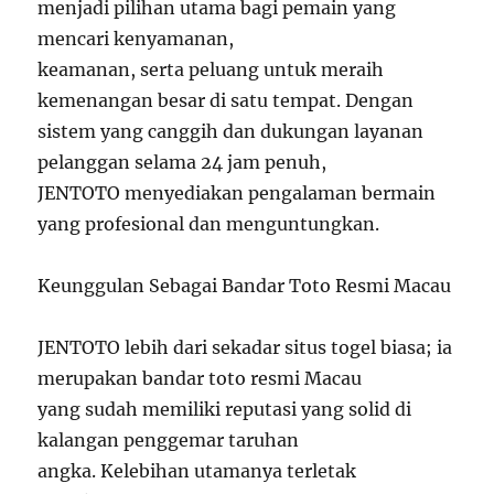
menjadi pilihan utama bagi pemain yang
mencari kenyamanan,
keamanan, serta peluang untuk meraih
kemenangan besar di satu tempat. Dengan
sistem yang canggih dan dukungan layanan
pelanggan selama 24 jam penuh,
JENTOTO menyediakan pengalaman bermain
yang profesional dan menguntungkan.
Keunggulan Sebagai Bandar Toto Resmi Macau
JENTOTO lebih dari sekadar situs togel biasa; ia
merupakan bandar toto resmi Macau
yang sudah memiliki reputasi yang solid di
kalangan penggemar taruhan
angka. Kelebihan utamanya terletak