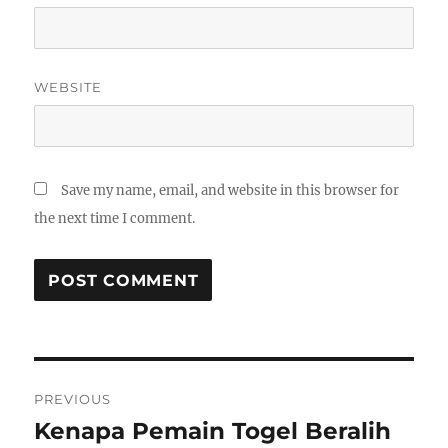
WEBSITE
Save my name, email, and website in this browser for
the next time I comment.
Post
PREVIOUS
navigation
Kenapa Pemain Togel Beralih
Previous