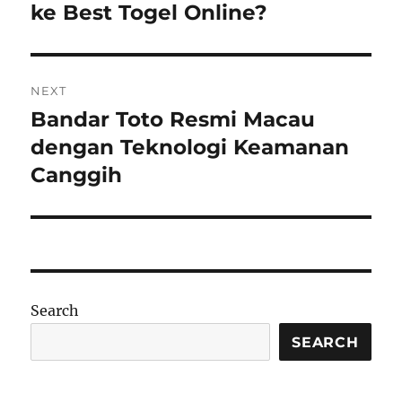
post:
ke Best Togel Online?
NEXT
Bandar Toto Resmi Macau
Next
post:
dengan Teknologi Keamanan
Canggih
Search
SEARCH