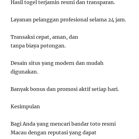
Hasil togel terjamin resmi dan transparan.
Layanan pelanggan profesional selama 24 jam.
Transaksi cepat, aman, dan
tanpa biaya potongan.
Desain situs yang modern dan mudah
digunakan.
Banyak bonus dan promosi aktif setiap hari.
Kesimpulan
Bagi Anda yang mencari bandar toto resmi
Macau dengan reputasi yang dapat