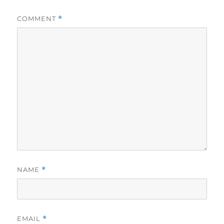
COMMENT
*
NAME
*
EMAIL
*