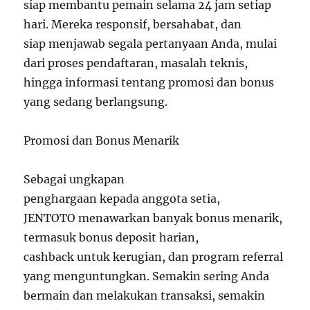
siap membantu pemain selama 24 jam setiap
hari. Mereka responsif, bersahabat, dan
siap menjawab segala pertanyaan Anda, mulai
dari proses pendaftaran, masalah teknis,
hingga informasi tentang promosi dan bonus
yang sedang berlangsung.
Promosi dan Bonus Menarik
Sebagai ungkapan
penghargaan kepada anggota setia,
JENTOTO menawarkan banyak bonus menarik,
termasuk bonus deposit harian,
cashback untuk kerugian, dan program referral
yang menguntungkan. Semakin sering Anda
bermain dan melakukan transaksi, semakin