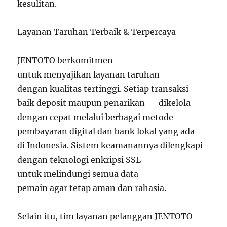
kesulitan.
Layanan Taruhan Terbaik & Terpercaya
JENTOTO berkomitmen
untuk menyajikan layanan taruhan
dengan kualitas tertinggi. Setiap transaksi —
baik deposit maupun penarikan — dikelola
dengan cepat melalui berbagai metode
pembayaran digital dan bank lokal yang ada
di Indonesia. Sistem keamanannya dilengkapi
dengan teknologi enkripsi SSL
untuk melindungi semua data
pemain agar tetap aman dan rahasia.
Selain itu, tim layanan pelanggan JENTOTO