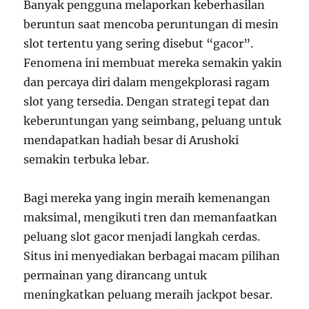
Banyak pengguna melaporkan keberhasilan
beruntun saat mencoba peruntungan di mesin
slot tertentu yang sering disebut “gacor”.
Fenomena ini membuat mereka semakin yakin
dan percaya diri dalam mengekplorasi ragam
slot yang tersedia. Dengan strategi tepat dan
keberuntungan yang seimbang, peluang untuk
mendapatkan hadiah besar di Arushoki
semakin terbuka lebar.
Bagi mereka yang ingin meraih kemenangan
maksimal, mengikuti tren dan memanfaatkan
peluang slot gacor menjadi langkah cerdas.
Situs ini menyediakan berbagai macam pilihan
permainan yang dirancang untuk
meningkatkan peluang meraih jackpot besar.