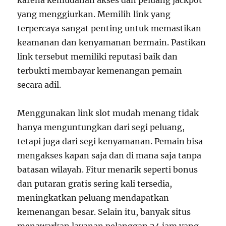
karena kemudahan akses dan peluang jackpot
yang menggiurkan. Memilih link yang
terpercaya sangat penting untuk memastikan
keamanan dan kenyamanan bermain. Pastikan
link tersebut memiliki reputasi baik dan
terbukti membayar kemenangan pemain
secara adil.
Menggunakan link slot mudah menang tidak
hanya menguntungkan dari segi peluang,
tetapi juga dari segi kenyamanan. Pemain bisa
mengakses kapan saja dan di mana saja tanpa
batasan wilayah. Fitur menarik seperti bonus
dan putaran gratis sering kali tersedia,
meningkatkan peluang mendapatkan
kemenangan besar. Selain itu, banyak situs