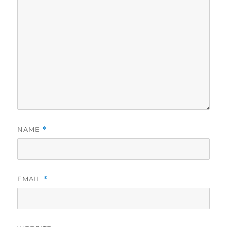
NAME
*
EMAIL
*