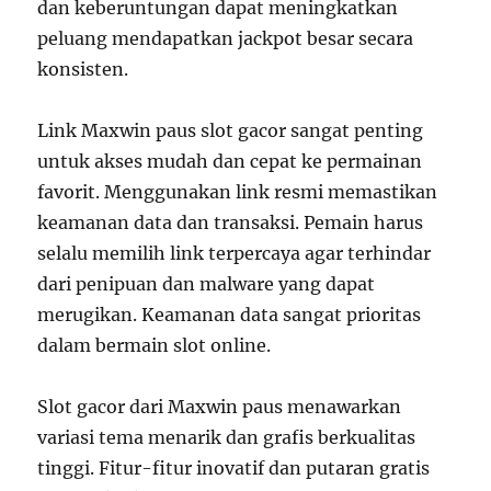
dan keberuntungan dapat meningkatkan
peluang mendapatkan jackpot besar secara
konsisten.
Link Maxwin paus slot gacor sangat penting
untuk akses mudah dan cepat ke permainan
favorit. Menggunakan link resmi memastikan
keamanan data dan transaksi. Pemain harus
selalu memilih link terpercaya agar terhindar
dari penipuan dan malware yang dapat
merugikan. Keamanan data sangat prioritas
dalam bermain slot online.
Slot gacor dari Maxwin paus menawarkan
variasi tema menarik dan grafis berkualitas
tinggi. Fitur-fitur inovatif dan putaran gratis