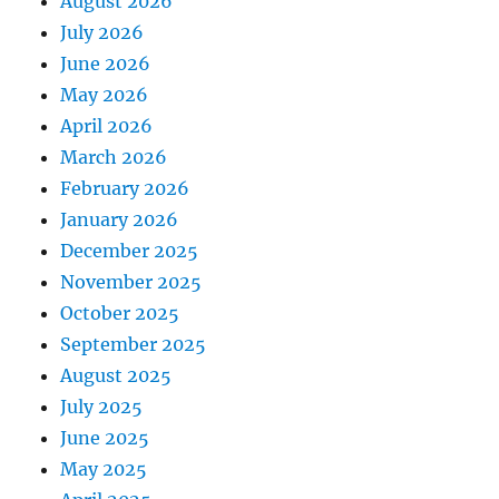
August 2026
July 2026
June 2026
May 2026
April 2026
March 2026
February 2026
January 2026
December 2025
November 2025
October 2025
September 2025
August 2025
July 2025
June 2025
May 2025