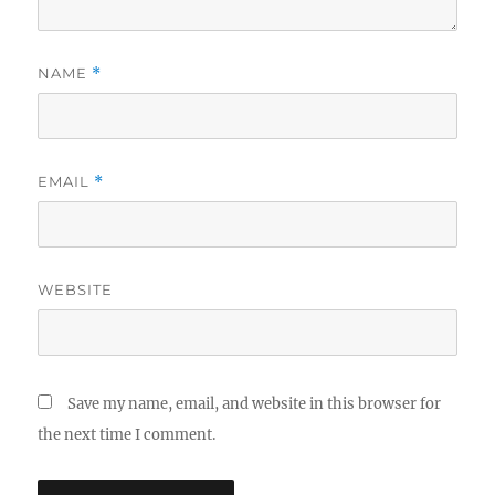
NAME
*
EMAIL
*
WEBSITE
Save my name, email, and website in this browser for
the next time I comment.