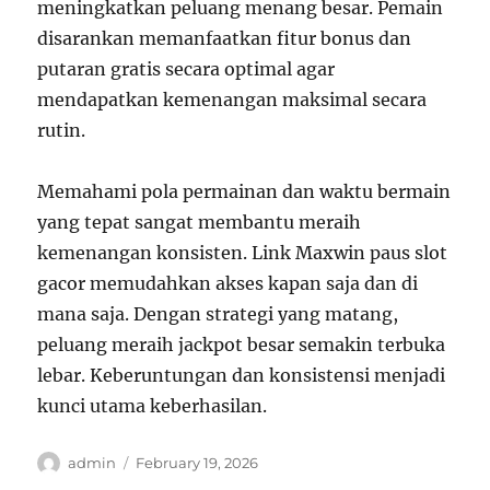
meningkatkan peluang menang besar. Pemain
disarankan memanfaatkan fitur bonus dan
putaran gratis secara optimal agar
mendapatkan kemenangan maksimal secara
rutin.
Memahami pola permainan dan waktu bermain
yang tepat sangat membantu meraih
kemenangan konsisten. Link Maxwin paus slot
gacor memudahkan akses kapan saja dan di
mana saja. Dengan strategi yang matang,
peluang meraih jackpot besar semakin terbuka
lebar. Keberuntungan dan konsistensi menjadi
kunci utama keberhasilan.
Author
Posted
admin
February 19, 2026
on