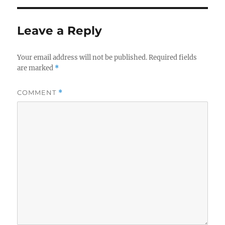
Leave a Reply
Your email address will not be published.
Required fields
are marked
*
COMMENT
*