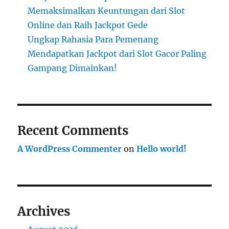
Memaksimalkan Keuntungan dari Slot
Online dan Raih Jackpot Gede
Ungkap Rahasia Para Pemenang
Mendapatkan Jackpot dari Slot Gacor Paling
Gampang Dimainkan!
Recent Comments
A WordPress Commenter
on
Hello world!
Archives