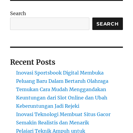
Search
SEARCH
Recent Posts
Inovasi Sportsbook Digital Membuka
Peluang Baru Dalam Bertaruh Olahraga
Temukan Cara Mudah Menggandakan
Keuntungan dari Slot Online dan Ubah
Keberuntungan Jadi Rejeki
Inovasi Teknologi Membuat Situs Gacor
Semakin Realistis dan Menarik
Pelajari Teknik Ampuh untuk