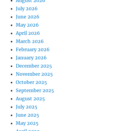
August 2026
July 2026
June 2026
May 2026
April 2026
March 2026
February 2026
January 2026
December 2025
November 2025
October 2025
September 2025
August 2025
July 2025
June 2025
May 2025