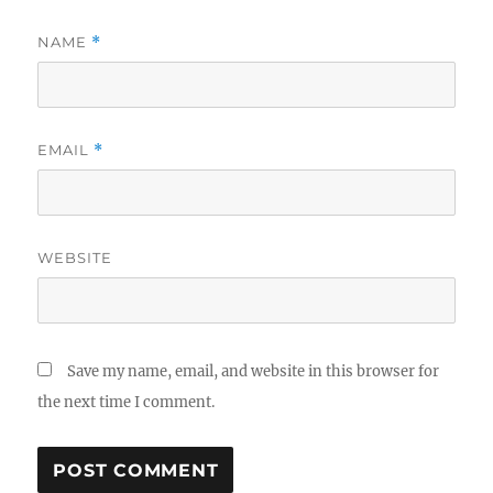
NAME
*
EMAIL
*
WEBSITE
Save my name, email, and website in this browser for
the next time I comment.