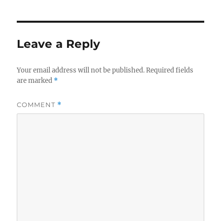
Leave a Reply
Your email address will not be published.
Required fields
are marked
*
COMMENT
*