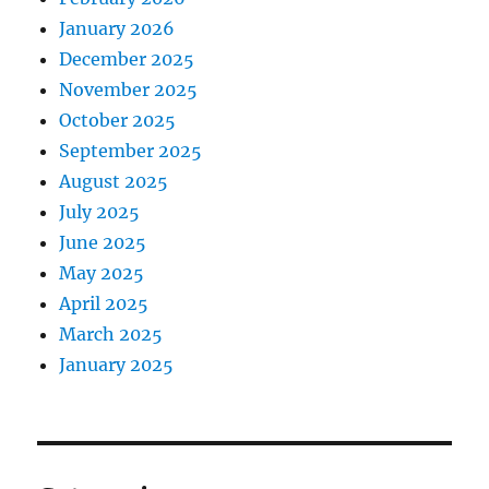
January 2026
December 2025
November 2025
October 2025
September 2025
August 2025
July 2025
June 2025
May 2025
April 2025
March 2025
January 2025