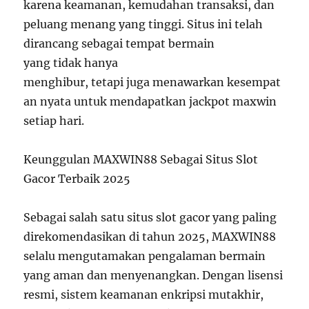
karena keamanan, kemudahan transaksi, dan
peluang menang yang tinggi. Situs ini telah
dirancang sebagai tempat bermain
yang tidak hanya
menghibur, tetapi juga menawarkan kesempat
an nyata untuk mendapatkan jackpot maxwin
setiap hari.
Keunggulan MAXWIN88 Sebagai Situs Slot
Gacor Terbaik 2025
Sebagai salah satu situs slot gacor yang paling
direkomendasikan di tahun 2025, MAXWIN88
selalu mengutamakan pengalaman bermain
yang aman dan menyenangkan. Dengan lisensi
resmi, sistem keamanan enkripsi mutakhir,