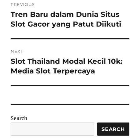
PREVIOUS
navigation
Tren Baru dalam Dunia Situs
Previous
post:
Slot Gacor yang Patut Diikuti
NEXT
Slot Thailand Modal Kecil 10k:
Next
post:
Media Slot Terpercaya
Search
SEARCH