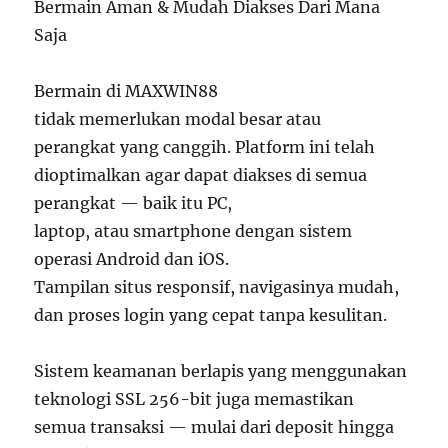
Bermain Aman & Mudah Diakses Dari Mana
Saja
Bermain di MAXWIN88
tidak memerlukan modal besar atau
perangkat yang canggih. Platform ini telah
dioptimalkan agar dapat diakses di semua
perangkat — baik itu PC,
laptop, atau smartphone dengan sistem
operasi Android dan iOS.
Tampilan situs responsif, navigasinya mudah,
dan proses login yang cepat tanpa kesulitan.
Sistem keamanan berlapis yang menggunakan
teknologi SSL 256-bit juga memastikan
semua transaksi — mulai dari deposit hingga