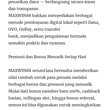
penarikan dana — berlangsung secara aman
dan transparan.
MAXWIN88 bahkan menyediakan berbagai
metode pembayaran digital lokal seperti Dana,
OVO, GoPay, serta transfer
bank, menjadikan pengalaman bermain
semakin praktis dan nyaman.
Promosi dan Bonus Menarik Setiap Hari
MAXWIN88 senantiasa berusaha memberikan
nilai tambah untuk para pemain melalui
berbagai bonus dan promosi yang menarik.
Mulai dari bonus member baru 100%, cashback
harian, rollingan slot, hingga bonus referral,
semua ini bisa digunakan untuk meningkatkan