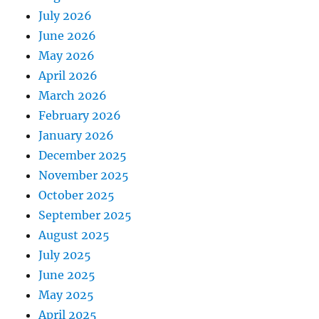
July 2026
June 2026
May 2026
April 2026
March 2026
February 2026
January 2026
December 2025
November 2025
October 2025
September 2025
August 2025
July 2025
June 2025
May 2025
April 2025