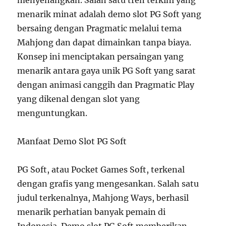
menyenangkan. Salah satu tren terkini yang
menarik minat adalah demo slot PG Soft yang
bersaing dengan Pragmatic melalui tema
Mahjong dan dapat dimainkan tanpa biaya.
Konsep ini menciptakan persaingan yang
menarik antara gaya unik PG Soft yang sarat
dengan animasi canggih dan Pragmatic Play
yang dikenal dengan slot yang
menguntungkan.
Manfaat Demo Slot PG Soft
PG Soft, atau Pocket Games Soft, terkenal
dengan grafis yang mengesankan. Salah satu
judul terkenalnya, Mahjong Ways, berhasil
menarik perhatian banyak pemain di