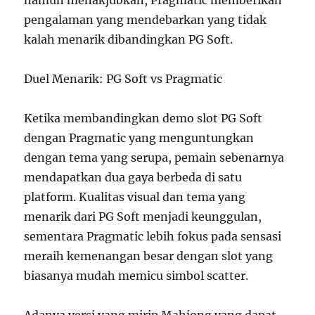
namun menakjubkan, Pragmatic memberikan
pengalaman yang mendebarkan yang tidak
kalah menarik dibandingkan PG Soft.
Duel Menarik: PG Soft vs Pragmatic
Ketika membandingkan demo slot PG Soft
dengan Pragmatic yang menguntungkan
dengan tema yang serupa, pemain sebenarnya
mendapatkan dua gaya berbeda di satu
platform. Kualitas visual dan tema yang
menarik dari PG Soft menjadi keunggulan,
sementara Pragmatic lebih fokus pada sensasi
meraih kemenangan besar dengan slot yang
biasanya mudah memicu simbol scatter.