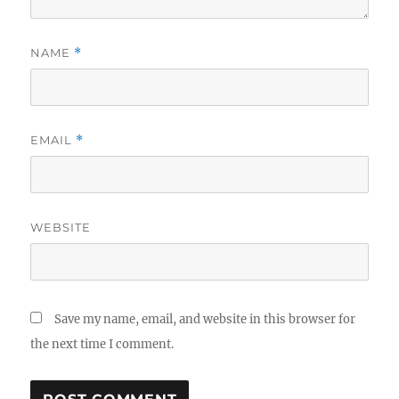
NAME
*
EMAIL
*
WEBSITE
Save my name, email, and website in this browser for
the next time I comment.