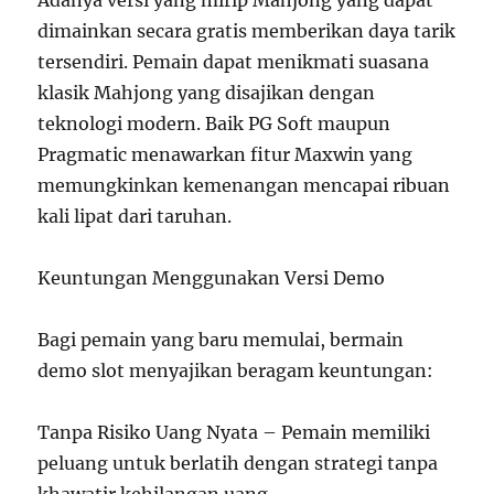
Adanya versi yang mirip Mahjong yang dapat
dimainkan secara gratis memberikan daya tarik
tersendiri. Pemain dapat menikmati suasana
klasik Mahjong yang disajikan dengan
teknologi modern. Baik PG Soft maupun
Pragmatic menawarkan fitur Maxwin yang
memungkinkan kemenangan mencapai ribuan
kali lipat dari taruhan.
Keuntungan Menggunakan Versi Demo
Bagi pemain yang baru memulai, bermain
demo slot menyajikan beragam keuntungan:
Tanpa Risiko Uang Nyata – Pemain memiliki
peluang untuk berlatih dengan strategi tanpa