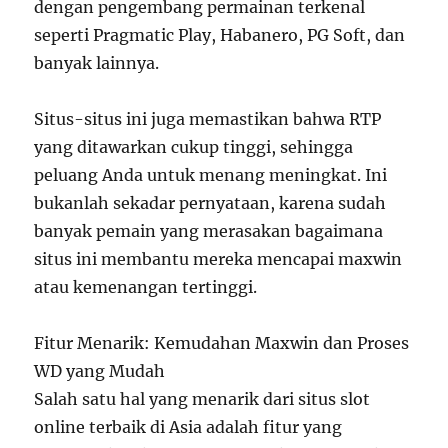
dengan pengembang permainan terkenal
seperti Pragmatic Play, Habanero, PG Soft, dan
banyak lainnya.
Situs-situs ini juga memastikan bahwa RTP
yang ditawarkan cukup tinggi, sehingga
peluang Anda untuk menang meningkat. Ini
bukanlah sekadar pernyataan, karena sudah
banyak pemain yang merasakan bagaimana
situs ini membantu mereka mencapai maxwin
atau kemenangan tertinggi.
Fitur Menarik: Kemudahan Maxwin dan Proses
WD yang Mudah
Salah satu hal yang menarik dari situs slot
online terbaik di Asia adalah fitur yang