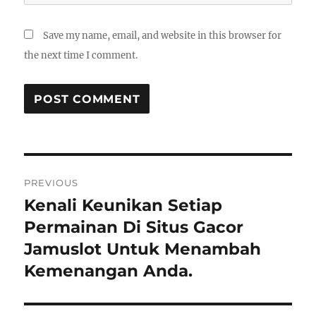
Save my name, email, and website in this browser for
the next time I comment.
Post
PREVIOUS
navigation
Kenali Keunikan Setiap
Previous
post:
Permainan Di Situs Gacor
Jamuslot Untuk Menambah
Kemenangan Anda.