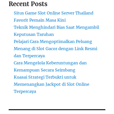
Recent Posts
Situs Game Slot Online Server Thailand
Favorit Pemain Masa Kini
Teknik Menghindari Bias Saat Mengambil
Keputusan Taruhan
Pelajari Cara Mengoptimalkan Peluang
Menang di Slot Gacor dengan Link Resmi
dan Terpercaya
Cara Mengelola Keberuntungan dan
Kemampuan Secara Seimbang
Kuasai Strategi Terbukti untuk
Memenangkan Jackpot di Slot Online
Terpercaya