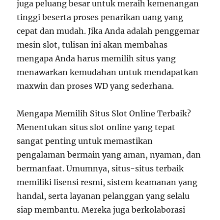
juga peluang besar untuk meraih kemenangan
tinggi beserta proses penarikan uang yang
cepat dan mudah. Jika Anda adalah penggemar
mesin slot, tulisan ini akan membahas
mengapa Anda harus memilih situs yang
menawarkan kemudahan untuk mendapatkan
maxwin dan proses WD yang sederhana.
Mengapa Memilih Situs Slot Online Terbaik?
Menentukan situs slot online yang tepat
sangat penting untuk memastikan
pengalaman bermain yang aman, nyaman, dan
bermanfaat. Umumnya, situs-situs terbaik
memiliki lisensi resmi, sistem keamanan yang
handal, serta layanan pelanggan yang selalu
siap membantu. Mereka juga berkolaborasi