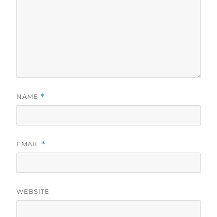
NAME
*
EMAIL
*
WEBSITE