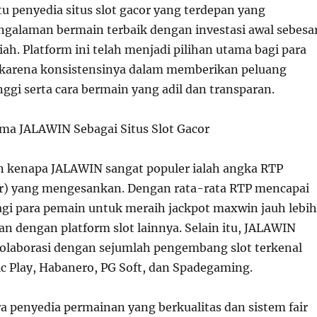
tu penyedia situs slot gacor yang terdepan yang
alaman bermain terbaik dengan investasi awal sebesa
iah. Platform ini telah menjadi pilihan utama bagi para
 karena konsistensinya dalam memberikan peluang
ggi serta cara bermain yang adil dan transparan.
a JALAWIN Sebagai Situs Slot Gacor
an kenapa JALAWIN sangat populer ialah angka RTP
er) yang mengesankan. Dengan rata-rata RTP mencapai
gi para pemain untuk meraih jackpot maxwin jauh lebih
an dengan platform slot lainnya. Selain itu, JALAWIN
kolaborasi dengan sejumlah pengembang slot terkenal
ic Play, Habanero, PG Soft, dan Spadegaming.
a penyedia permainan yang berkualitas dan sistem fair