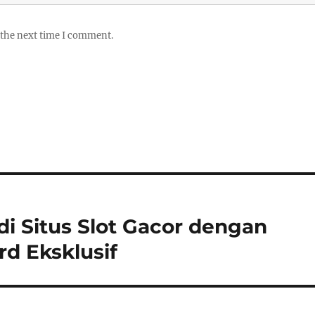
 the next time I comment.
 Situs Slot Gacor dengan
d Eksklusif