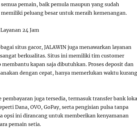
a semua pemain, baik pemula maupun yang sudah
 memiliki peluang besar untuk meraih kemenangan.
 Layanan 24 Jam
sebagai situs gacor, JALAWIN juga menawarkan layanan
angat berkualitas. Situs ini memiliki tim customer
ap membantu kapan saja dibutuhkan. Proses deposit dan
ksanakan dengan cepat, hanya memerlukan waktu kuran
pembayaran juga tersedia, termasuk transfer bank loka
eperti Dana, OVO, GoPay, serta pengisian pulsa tanpa
a opsi ini dirancang untuk memberikan kenyamanan
ara pemain setia.