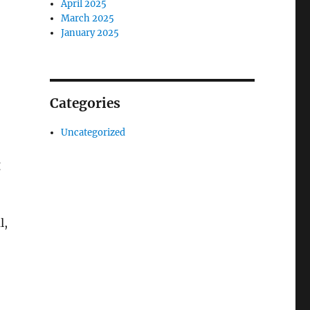
April 2025
March 2025
January 2025
Categories
Uncategorized
g
l,