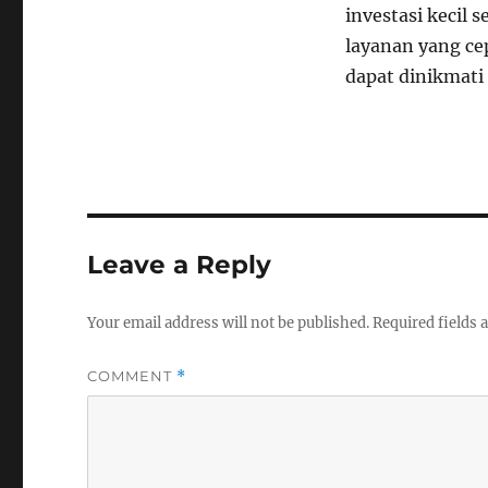
investasi kecil 
layanan yang ce
dapat dinikmati 
Leave a Reply
Your email address will not be published.
Required fields
COMMENT
*