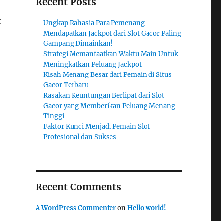
Recent Posts
r
Ungkap Rahasia Para Pemenang
Mendapatkan Jackpot dari Slot Gacor Paling
Gampang Dimainkan!
Strategi Memanfaatkan Waktu Main Untuk
Meningkatkan Peluang Jackpot
Kisah Menang Besar dari Pemain di Situs
Gacor Terbaru
Rasakan Keuntungan Berlipat dari Slot
Gacor yang Memberikan Peluang Menang
Tinggi
Faktor Kunci Menjadi Pemain Slot
Profesional dan Sukses
Recent Comments
A WordPress Commenter
on
Hello world!