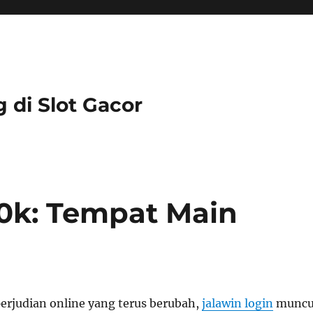
di Slot Gacor
10k: Tempat Main
perjudian online yang terus berubah,
jalawin login
muncu