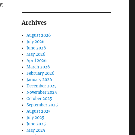
ng
Archives
August 2026
July 2026
June 2026
May 2026
April 2026
March 2026
February 2026
January 2026
December 2025
November 2025
October 2025
September 2025
August 2025
July 2025
June 2025
May 2025