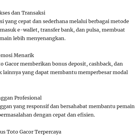
kses dan Transaksi
ksi yang cepat dan sederhana melalui berbagai metode
masuk e-wallet, transfer bank, dan pulsa, membuat
main lebih menyenangkan.
omosi Menarik
to Gacor memberikan bonus deposit, cashback, dan
k lainnya yang dapat membantu memperbesar modal
nggan Profesional
ggan yang responsif dan bersahabat membantu pemain
ermasalahan dengan cepat dan efisien.
tus Toto Gacor Terpercaya