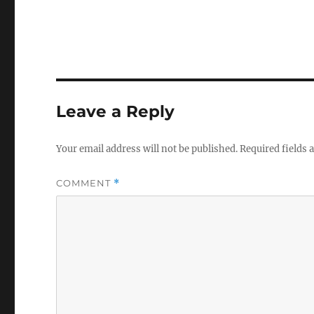
Leave a Reply
Your email address will not be published.
Required fields
COMMENT
*