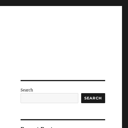
Search
SEARCH