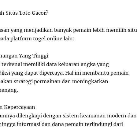
h Situs Toto Gacor?
asan yang menjadikan banyak pemain lebih memilih situ
ada platform togel online lain:
enangan Yang Tinggi
r terkenal memiliki data keluaran angka yang
ediksi yang dapat dipercaya. Hal ini membantu pemain
akan strategi permainan dan meningkatkan
menang.
n Kepercayaan
mumnya dilengkapi dengan sistem keamanan modern dan
ehingga informasi dan dana pemain terlindungi dari