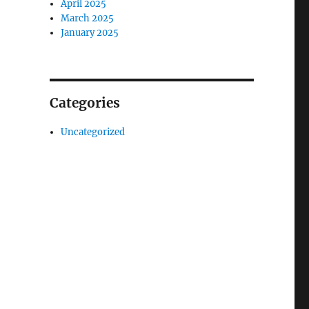
April 2025
March 2025
January 2025
Categories
Uncategorized