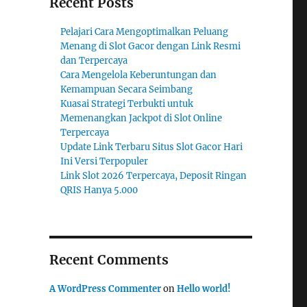
Recent Posts
Pelajari Cara Mengoptimalkan Peluang
Menang di Slot Gacor dengan Link Resmi
dan Terpercaya
Cara Mengelola Keberuntungan dan
Kemampuan Secara Seimbang
Kuasai Strategi Terbukti untuk
Memenangkan Jackpot di Slot Online
Terpercaya
Update Link Terbaru Situs Slot Gacor Hari
Ini Versi Terpopuler
Link Slot 2026 Terpercaya, Deposit Ringan
QRIS Hanya 5.000
Recent Comments
A WordPress Commenter
on
Hello world!