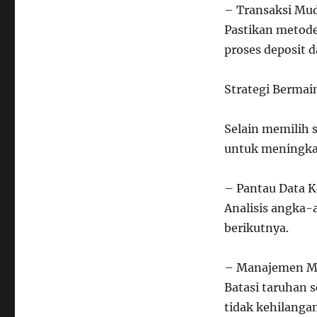
– Transaksi Mu
Pastikan metode
proses deposit d
Strategi Bermain
Selain memilih s
untuk meningka
– Pantau Data 
Analisis angka-
berikutnya.
– Manajemen Mo
Batasi taruhan 
tidak kehilanga