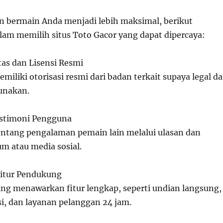
 bermain Anda menjadi lebih maksimal, berikut
alam memilih situs Toto Gacor yang dapat dipercaya:
tas dan Lisensi Resmi
emiliki otorisasi resmi dari badan terkait supaya legal d
unakan.
estimoni Pengguna
tentang pengalaman pemain lain melalui ulasan dan
um atau media sosial.
 Fitur Pendukung
yang menawarkan fitur lengkap, seperti undian langsung,
ksi, dan layanan pelanggan 24 jam.