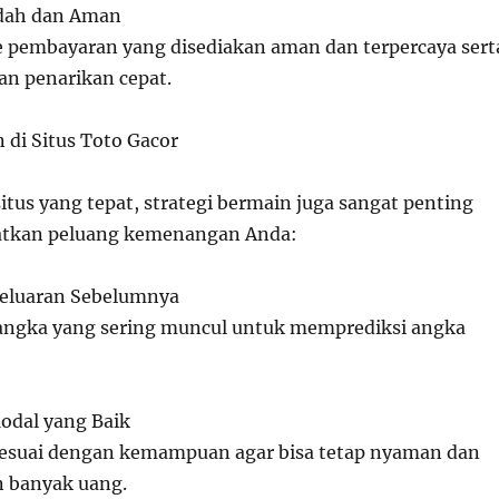
dah dan Aman
 pembayaran yang disediakan aman dan terpercaya sert
an penarikan cepat.
 di Situs Toto Gacor
itus yang tepat, strategi bermain juga sangat penting
tkan peluang kemenangan Anda:
Keluaran Sebelumnya
angka yang sering muncul untuk memprediksi angka
dal yang Baik
sesuai dengan kemampuan agar bisa tetap nyaman dan
n banyak uang.