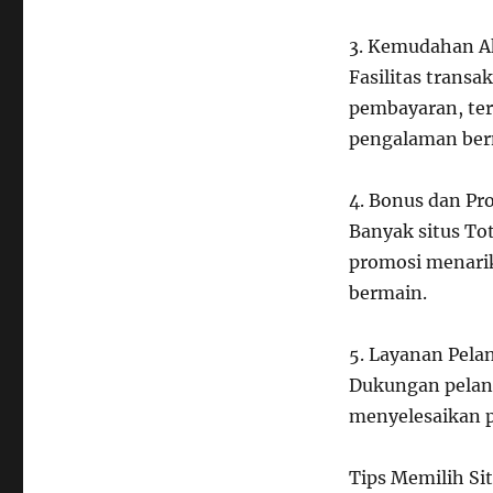
3. Kemudahan A
Fasilitas transa
pembayaran, ter
pengalaman ber
4. Bonus dan Pr
Banyak situs To
promosi menari
bermain.
5. Layanan Pela
Dukungan pelan
menyelesaikan p
Tips Memilih Si