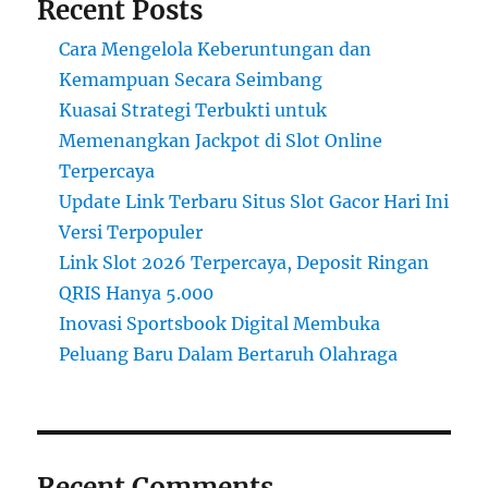
Recent Posts
Cara Mengelola Keberuntungan dan
Kemampuan Secara Seimbang
Kuasai Strategi Terbukti untuk
Memenangkan Jackpot di Slot Online
Terpercaya
Update Link Terbaru Situs Slot Gacor Hari Ini
Versi Terpopuler
Link Slot 2026 Terpercaya, Deposit Ringan
QRIS Hanya 5.000
Inovasi Sportsbook Digital Membuka
Peluang Baru Dalam Bertaruh Olahraga
Recent Comments