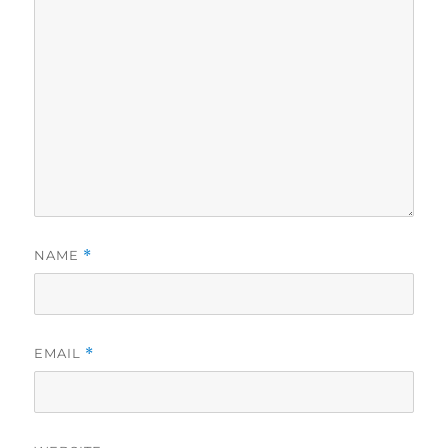
NAME
*
EMAIL
*