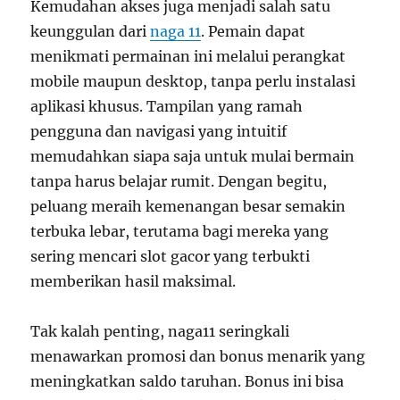
Kemudahan akses juga menjadi salah satu
keunggulan dari
naga 11
. Pemain dapat
menikmati permainan ini melalui perangkat
mobile maupun desktop, tanpa perlu instalasi
aplikasi khusus. Tampilan yang ramah
pengguna dan navigasi yang intuitif
memudahkan siapa saja untuk mulai bermain
tanpa harus belajar rumit. Dengan begitu,
peluang meraih kemenangan besar semakin
terbuka lebar, terutama bagi mereka yang
sering mencari slot gacor yang terbukti
memberikan hasil maksimal.
Tak kalah penting, naga11 seringkali
menawarkan promosi dan bonus menarik yang
meningkatkan saldo taruhan. Bonus ini bisa