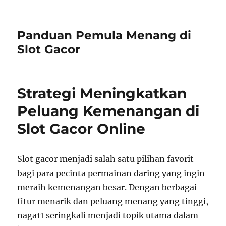
Panduan Pemula Menang di
Slot Gacor
Strategi Meningkatkan
Peluang Kemenangan di
Slot Gacor Online
Slot gacor menjadi salah satu pilihan favorit
bagi para pecinta permainan daring yang ingin
meraih kemenangan besar. Dengan berbagai
fitur menarik dan peluang menang yang tinggi,
naga11 seringkali menjadi topik utama dalam