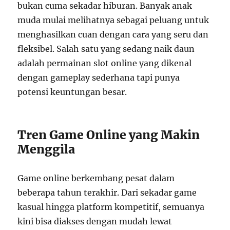
bukan cuma sekadar hiburan. Banyak anak
muda mulai melihatnya sebagai peluang untuk
menghasilkan cuan dengan cara yang seru dan
fleksibel. Salah satu yang sedang naik daun
adalah permainan slot online yang dikenal
dengan gameplay sederhana tapi punya
potensi keuntungan besar.
Tren Game Online yang Makin
Menggila
Game online berkembang pesat dalam
beberapa tahun terakhir. Dari sekadar game
kasual hingga platform kompetitif, semuanya
kini bisa diakses dengan mudah lewat