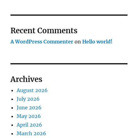
Recent Comments
A WordPress Commenter
on
Hello world!
Archives
August 2026
July 2026
June 2026
May 2026
April 2026
March 2026