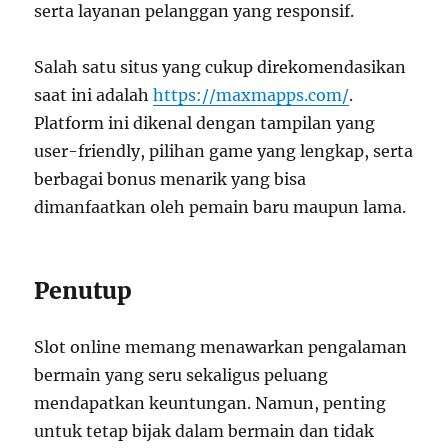
serta layanan pelanggan yang responsif.
Salah satu situs yang cukup direkomendasikan
saat ini adalah
https://maxmapps.com/
.
Platform ini dikenal dengan tampilan yang
user-friendly, pilihan game yang lengkap, serta
berbagai bonus menarik yang bisa
dimanfaatkan oleh pemain baru maupun lama.
Penutup
Slot online memang menawarkan pengalaman
bermain yang seru sekaligus peluang
mendapatkan keuntungan. Namun, penting
untuk tetap bijak dalam bermain dan tidak