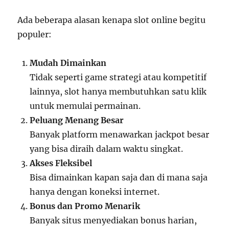
Ada beberapa alasan kenapa slot online begitu
populer:
Mudah Dimainkan
Tidak seperti game strategi atau kompetitif
lainnya, slot hanya membutuhkan satu klik
untuk memulai permainan.
Peluang Menang Besar
Banyak platform menawarkan jackpot besar
yang bisa diraih dalam waktu singkat.
Akses Fleksibel
Bisa dimainkan kapan saja dan di mana saja
hanya dengan koneksi internet.
Bonus dan Promo Menarik
Banyak situs menyediakan bonus harian,