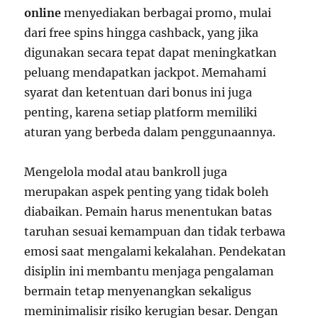
online
menyediakan berbagai promo, mulai
dari free spins hingga cashback, yang jika
digunakan secara tepat dapat meningkatkan
peluang mendapatkan jackpot. Memahami
syarat dan ketentuan dari bonus ini juga
penting, karena setiap platform memiliki
aturan yang berbeda dalam penggunaannya.
Mengelola modal atau bankroll juga
merupakan aspek penting yang tidak boleh
diabaikan. Pemain harus menentukan batas
taruhan sesuai kemampuan dan tidak terbawa
emosi saat mengalami kekalahan. Pendekatan
disiplin ini membantu menjaga pengalaman
bermain tetap menyenangkan sekaligus
meminimalisir risiko kerugian besar. Dengan