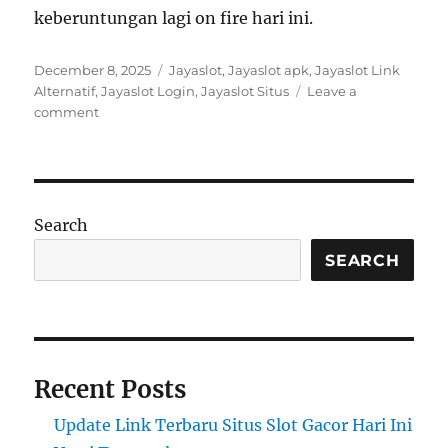
keberuntungan lagi on fire hari ini.
Posted
Tags
December 8, 2025
Jayaslot
,
Jayaslot apk
,
Jayaslot Link
on
Alternatif
,
Jayaslot Login
,
Jayaslot Situs
Leave a
on
comment
Putaran
Seru
yang
Menghadirkan
Pengalaman
Search
Bermain
Berkesan
SEARCH
Recent Posts
Update Link Terbaru Situs Slot Gacor Hari Ini