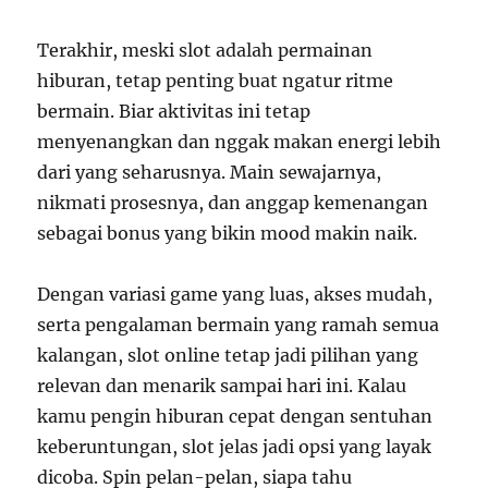
Terakhir, meski slot adalah permainan
hiburan, tetap penting buat ngatur ritme
bermain. Biar aktivitas ini tetap
menyenangkan dan nggak makan energi lebih
dari yang seharusnya. Main sewajarnya,
nikmati prosesnya, dan anggap kemenangan
sebagai bonus yang bikin mood makin naik.
Dengan variasi game yang luas, akses mudah,
serta pengalaman bermain yang ramah semua
kalangan, slot online tetap jadi pilihan yang
relevan dan menarik sampai hari ini. Kalau
kamu pengin hiburan cepat dengan sentuhan
keberuntungan, slot jelas jadi opsi yang layak
dicoba. Spin pelan-pelan, siapa tahu