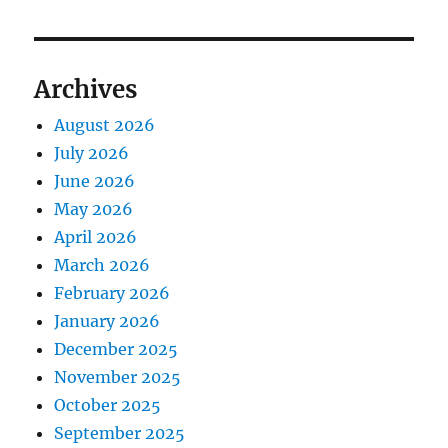
Archives
August 2026
July 2026
June 2026
May 2026
April 2026
March 2026
February 2026
January 2026
December 2025
November 2025
October 2025
September 2025