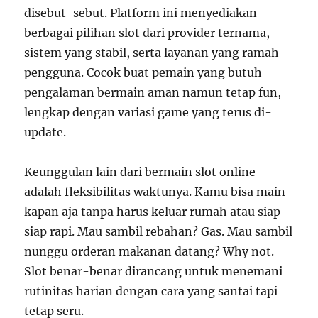
disebut-sebut. Platform ini menyediakan
berbagai pilihan slot dari provider ternama,
sistem yang stabil, serta layanan yang ramah
pengguna. Cocok buat pemain yang butuh
pengalaman bermain aman namun tetap fun,
lengkap dengan variasi game yang terus di-
update.
Keunggulan lain dari bermain slot online
adalah fleksibilitas waktunya. Kamu bisa main
kapan aja tanpa harus keluar rumah atau siap-
siap rapi. Mau sambil rebahan? Gas. Mau sambil
nunggu orderan makanan datang? Why not.
Slot benar-benar dirancang untuk menemani
rutinitas harian dengan cara yang santai tapi
tetap seru.