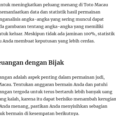
 untuk meningkatkan peluang menang di Toto Macau
emanfaatkan data dan statistik hasil permainan
ganalisis angka-angka yang sering muncul dapat
a gambaran tentang angka-angka yang memiliki
ntuk keluar. Meskipun tidak ada jaminan 100%, statistik
 Anda membuat keputusan yang lebih cerdas.
euangan dengan Bijak
ngan adalah aspek penting dalam permainan judi,
Macau. Tentukan anggaran bermain Anda dan patuhi
Jangan tergoda untuk terus bertaruh lebih banyak uang
ang kalah, karena itu dapat berisiko menambah kerugian
a Anda menang, pastikan Anda menyisihkan sebagian
uk bermain di kesempatan berikutnya.