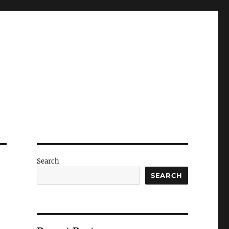
Search
SEARCH