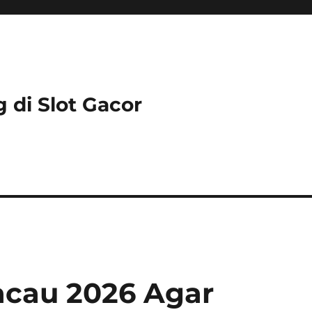
di Slot Gacor
acau 2026 Agar