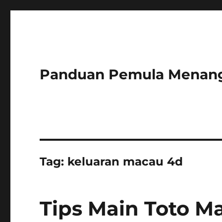
Panduan Pemula Menang 
Tag:
keluaran macau 4d
Tips Main Toto M