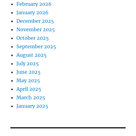
February 2026
January 2026
December 2025
November 2025
October 2025
September 2025
August 2025
July 2025
June 2025
May 2025
April 2025
March 2025
January 2025