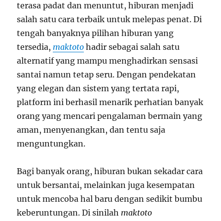
terasa padat dan menuntut, hiburan menjadi
salah satu cara terbaik untuk melepas penat. Di
tengah banyaknya pilihan hiburan yang
tersedia,
maktoto
hadir sebagai salah satu
alternatif yang mampu menghadirkan sensasi
santai namun tetap seru. Dengan pendekatan
yang elegan dan sistem yang tertata rapi,
platform ini berhasil menarik perhatian banyak
orang yang mencari pengalaman bermain yang
aman, menyenangkan, dan tentu saja
menguntungkan.
Bagi banyak orang, hiburan bukan sekadar cara
untuk bersantai, melainkan juga kesempatan
untuk mencoba hal baru dengan sedikit bumbu
keberuntungan. Di sinilah
maktoto