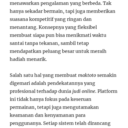
menawarkan pengalaman yang berbeda. Tak
hanya sekadar bermain, tapi juga memberikan
suasana kompetitif yang ringan dan
menantang. Konsepnya yang fleksibel
membuat siapa pun bisa menikmati waktu
santai tanpa tekanan, sambil tetap
mendapatkan peluang besar untuk meraih
hadiah menarik.
Salah satu hal yang membuat
maktoto
semakin
digemari adalah pendekatannya yang
profesional terhadap dunia
judi online
. Platform
ini tidak hanya fokus pada keseruan
permainan, tetapi juga mengutamakan
keamanan dan kenyamanan para
penggunanya. Setiap sistem telah dirancang