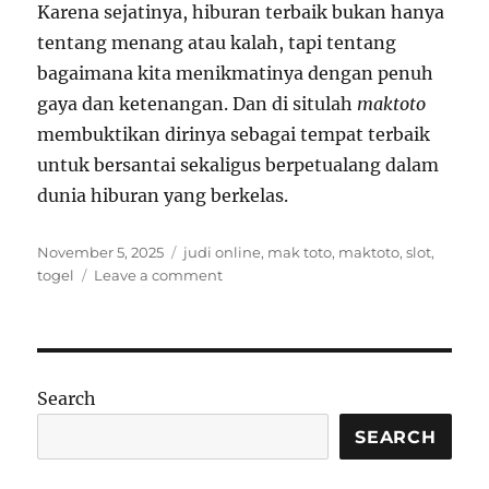
Karena sejatinya, hiburan terbaik bukan hanya
tentang menang atau kalah, tapi tentang
bagaimana kita menikmatinya dengan penuh
gaya dan ketenangan. Dan di situlah
maktoto
membuktikan dirinya sebagai tempat terbaik
untuk bersantai sekaligus berpetualang dalam
dunia hiburan yang berkelas.
Posted
Tags
November 5, 2025
judi online
,
mak toto
,
maktoto
,
slot
,
on
on
togel
Leave a comment
Santai
Tapi
Serius
Menikmati
Hiburan
Search
yang
Berkelas
SEARCH