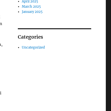
April 2025
March 2025
January 2025
k
n
Categories
n,
Uncategorized
i