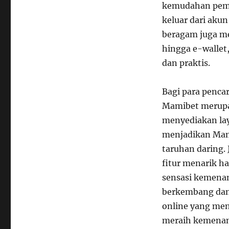
kemudahan pemai
keluar dari aku
beragam juga me
hingga e-walle
dan praktis.
Bagi para penca
Mamibet merupa
menyediakan la
menjadikan Mami
taruhan daring
fitur menarik h
sensasi kemenan
berkembang dan 
online yang me
meraih kemenan