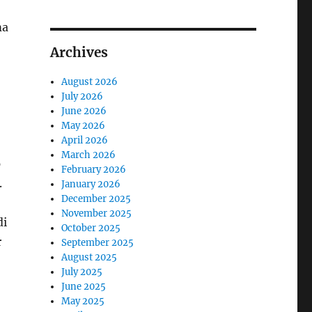
ma
Archives
August 2026
July 2026
June 2026
May 2026
April 2026
March 2026
p
February 2026
.
January 2026
December 2025
November 2025
di
October 2025
r
September 2025
August 2025
July 2025
June 2025
May 2025