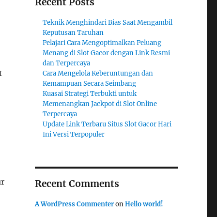
Recent Posts
Teknik Menghindari Bias Saat Mengambil
Keputusan Taruhan
Pelajari Cara Mengoptimalkan Peluang
Menang di Slot Gacor dengan Link Resmi
dan Terpercaya
t
Cara Mengelola Keberuntungan dan
Kemampuan Secara Seimbang
Kuasai Strategi Terbukti untuk
Memenangkan Jackpot di Slot Online
Terpercaya
Update Link Terbaru Situs Slot Gacor Hari
Ini Versi Terpopuler
-
ur
Recent Comments
A WordPress Commenter
on
Hello world!