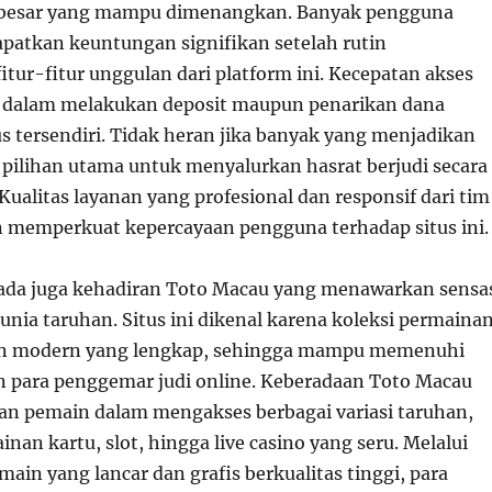
 besar yang mampu dimenangkan. Banyak pengguna
atkan keuntungan signifikan setelah rutin
tur-fitur unggulan dari platform ini. Kecepatan akses
dalam melakukan deposit maupun penarikan dana
us tersendiri. Tidak heran jika banyak yang menjadikan
 pilihan utama untuk menyalurkan hasrat berjudi secara
Kualitas layanan yang profesional dan responsif dari tim
 memperkuat kepercayaan pengguna terhadap situs ini.
 ada juga kehadiran Toto Macau yang menawarkan sensa
nia taruhan. Situs ini dikenal karena koleksi permaina
dan modern yang lengkap, sehingga mampu memenuhi
 para penggemar judi online. Keberadaan Toto Macau
n pemain dalam mengakses berbagai variasi taruhan,
inan kartu, slot, hingga live casino yang seru. Melalui
in yang lancar dan grafis berkualitas tinggi, para