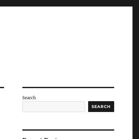
Search
SEARCH