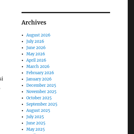
Archives
August 2026
July 2026
June 2026
May 2026
April 2026
March 2026
February 2026
si
January 2026
December 2025
n
November 2025
October 2025
September 2025
August 2025
July 2025
June 2025
May 2025