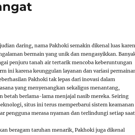
angat
judian daring, nama Pakhoki semakin dikenal luas kare
galaman bermain yang unik dan mengasyikkan. Banya
bagai penjuru tanah air tertarik mencoba keberuntungan
orm ini karena keunggulan layanan dan variasi permaina
berhasilan Pakhoki tak lepas dari inovasi dalam
asana yang menyenangkan sekaligus menantang,
betah berlama-lama menjajal nasib mereka. Seiring
knologi, situs ini terus memperbarui sistem keamanan
gar pengguna merasa nyaman dan terlindungi setiap saat
an beragam taruhan menarik, Pakhoki juga dikenal