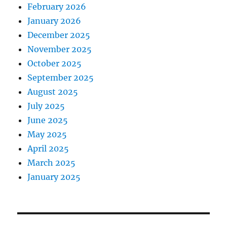
February 2026
January 2026
December 2025
November 2025
October 2025
September 2025
August 2025
July 2025
June 2025
May 2025
April 2025
March 2025
January 2025