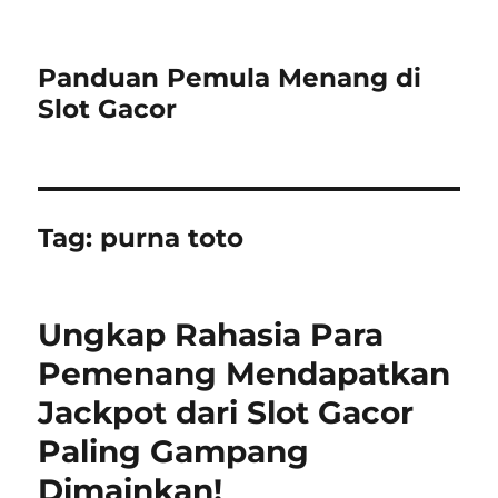
Panduan Pemula Menang di
Slot Gacor
Tag:
purna toto
Ungkap Rahasia Para
Pemenang Mendapatkan
Jackpot dari Slot Gacor
Paling Gampang
Dimainkan!