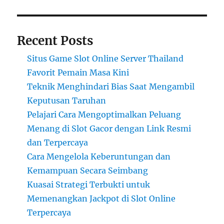
Selalu
Jadi
Perbincangan
Recent Posts
Situs Game Slot Online Server Thailand
Favorit Pemain Masa Kini
Teknik Menghindari Bias Saat Mengambil
Keputusan Taruhan
Pelajari Cara Mengoptimalkan Peluang
Menang di Slot Gacor dengan Link Resmi
dan Terpercaya
Cara Mengelola Keberuntungan dan
Kemampuan Secara Seimbang
Kuasai Strategi Terbukti untuk
Memenangkan Jackpot di Slot Online
Terpercaya