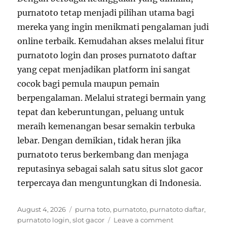
purnatoto tetap menjadi pilihan utama bagi
mereka yang ingin menikmati pengalaman judi
online terbaik. Kemudahan akses melalui fitur
purnatoto login dan proses purnatoto daftar
yang cepat menjadikan platform ini sangat
cocok bagi pemula maupun pemain
berpengalaman. Melalui strategi bermain yang
tepat dan keberuntungan, peluang untuk
meraih kemenangan besar semakin terbuka
lebar. Dengan demikian, tidak heran jika
purnatoto terus berkembang dan menjaga
reputasinya sebagai salah satu situs slot gacor
terpercaya dan menguntungkan di Indonesia.
Posted
Tags
August 4, 2026
purna toto
,
purnatoto
,
purnatoto daftar
,
on
on
purnatoto login
,
slot gacor
Leave a comment