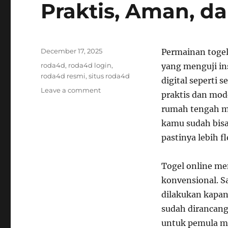
Praktis, Aman, d
Posted
December 17, 2025
Permainan togel 
on
Tags
roda4d
,
roda4d login
,
yang menguji in
roda4d resmi
,
situs roda4d
digital seperti 
on
Leave a comment
praktis dan mode
Sensasi
rumah tengah ma
Bermain
Togel
kamu sudah bisa 
Online
pastinya lebih f
yang
Praktis,
Aman,
Togel online m
dan
konvensional. S
Penuh
dilakukan kapan
Peluang
sudah dirancang
untuk pemula m