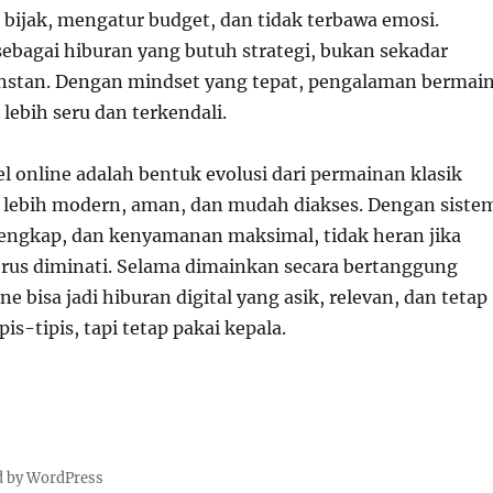
bijak, mengatur budget, dan tidak terbawa emosi.
sebagai hiburan yang butuh strategi, bukan sekadar
instan. Dengan mindset yang tepat, pengalaman bermai
 lebih seru dan terkendali.
l online adalah bentuk evolusi dari permainan klasik
l lebih modern, aman, dan mudah diakses. Dengan siste
r lengkap, dan kenyamanan maksimal, tidak heran jika
erus diminati. Selama dimainkan secara bertanggung
ne bisa jadi hiburan digital yang asik, relevan, dan tetap
pis-tipis, tapi tetap pakai kepala.
d by WordPress