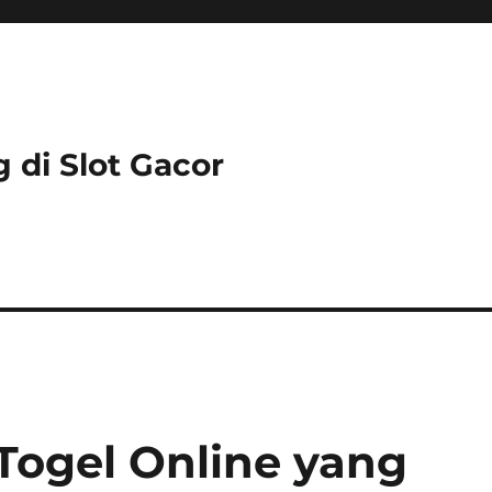
di Slot Gacor
Togel Online yang