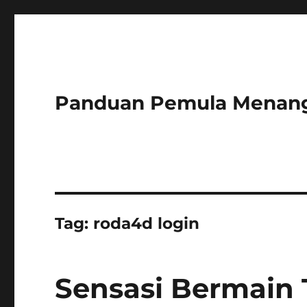
Panduan Pemula Menang 
Tag:
roda4d login
Sensasi Bermain 