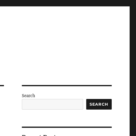
Search
SEARCH