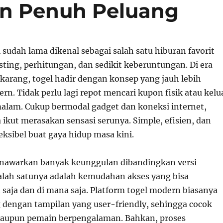
an Penuh Peluang
sudah lama dikenal sebagai salah satu hiburan favorit
sting, perhitungan, dan sedikit keberuntungan. Di era
sekarang, togel hadir dengan konsep yang jauh lebih
rn. Tidak perlu lagi repot mencari kupon fisik atau kelu
lam. Cukup bermodal gadget dan koneksi internet,
ikut merasakan sensasi serunya. Simple, efisien, dan
leksibel buat gaya hidup masa kini.
enawarkan banyak keunggulan dibandingkan versi
alah satunya adalah kemudahan akses yang bisa
 saja dan di mana saja. Platform togel modern biasanya
 dengan tampilan yang user-friendly, sehingga cocok
aupun pemain berpengalaman. Bahkan, proses