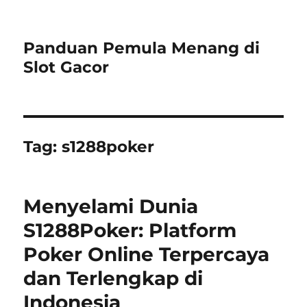
Panduan Pemula Menang di
Slot Gacor
Tag:
s1288poker
Menyelami Dunia
S1288Poker: Platform
Poker Online Terpercaya
dan Terlengkap di
Indonesia