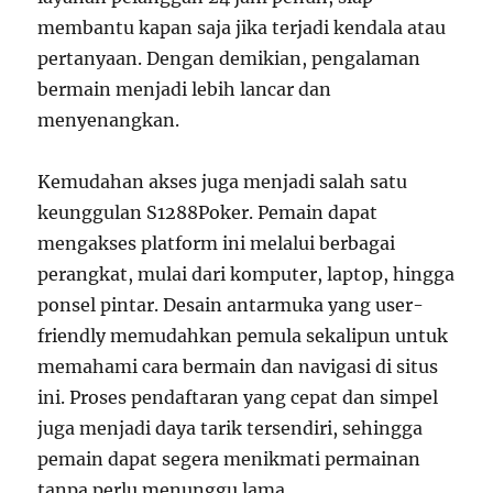
membantu kapan saja jika terjadi kendala atau
pertanyaan. Dengan demikian, pengalaman
bermain menjadi lebih lancar dan
menyenangkan.
Kemudahan akses juga menjadi salah satu
keunggulan S1288Poker. Pemain dapat
mengakses platform ini melalui berbagai
perangkat, mulai dari komputer, laptop, hingga
ponsel pintar. Desain antarmuka yang user-
friendly memudahkan pemula sekalipun untuk
memahami cara bermain dan navigasi di situs
ini. Proses pendaftaran yang cepat dan simpel
juga menjadi daya tarik tersendiri, sehingga
pemain dapat segera menikmati permainan
tanpa perlu menunggu lama.