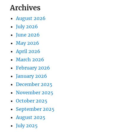
Archives
August 2026
July 2026
June 2026
May 2026
April 2026
March 2026
February 2026
January 2026
December 2025
November 2025
October 2025
September 2025
August 2025
July 2025