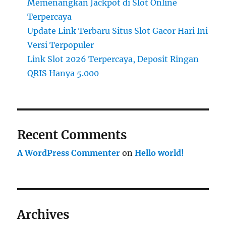
Memenangkan Jackpot di Slot Online
Terpercaya
Update Link Terbaru Situs Slot Gacor Hari Ini
Versi Terpopuler
Link Slot 2026 Terpercaya, Deposit Ringan
QRIS Hanya 5.000
Recent Comments
A WordPress Commenter
on
Hello world!
Archives