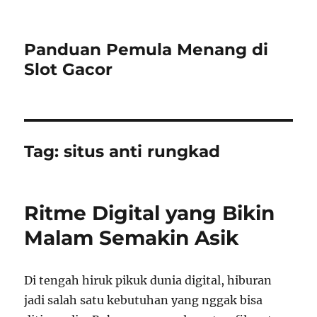
Panduan Pemula Menang di
Slot Gacor
Tag:
situs anti rungkad
Ritme Digital yang Bikin
Malam Semakin Asik
Di tengah hiruk pikuk dunia digital, hiburan
jadi salah satu kebutuhan yang nggak bisa