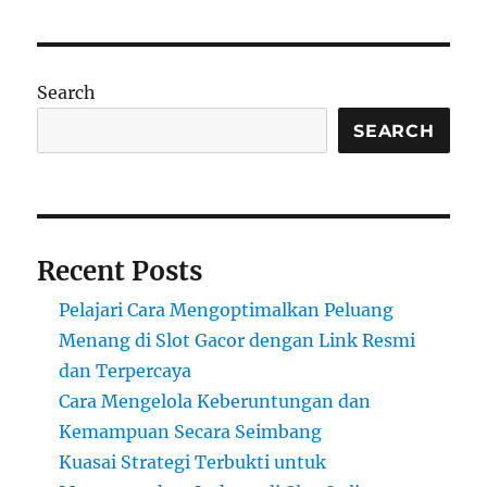
Digital
yang
Bikin
Malam
Search
Semakin
Asik
SEARCH
Recent Posts
Pelajari Cara Mengoptimalkan Peluang
Menang di Slot Gacor dengan Link Resmi
dan Terpercaya
Cara Mengelola Keberuntungan dan
Kemampuan Secara Seimbang
Kuasai Strategi Terbukti untuk