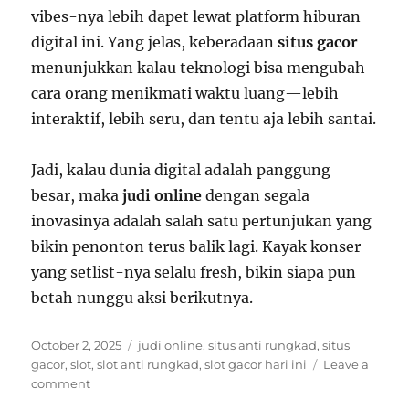
vibes-nya lebih dapet lewat platform hiburan
digital ini. Yang jelas, keberadaan
situs gacor
menunjukkan kalau teknologi bisa mengubah
cara orang menikmati waktu luang—lebih
interaktif, lebih seru, dan tentu aja lebih santai.
Jadi, kalau dunia digital adalah panggung
besar, maka
judi online
dengan segala
inovasinya adalah salah satu pertunjukan yang
bikin penonton terus balik lagi. Kayak konser
yang setlist-nya selalu fresh, bikin siapa pun
betah nunggu aksi berikutnya.
Posted
Tags
October 2, 2025
judi online
,
situs anti rungkad
,
situs
on
gacor
,
slot
,
slot anti rungkad
,
slot gacor hari ini
Leave a
on
comment
Ritme