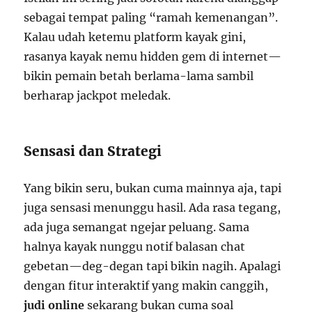
sebagai tempat paling “ramah kemenangan”.
Kalau udah ketemu platform kayak gini,
rasanya kayak nemu hidden gem di internet—
bikin pemain betah berlama-lama sambil
berharap jackpot meledak.
Sensasi dan Strategi
Yang bikin seru, bukan cuma mainnya aja, tapi
juga sensasi menunggu hasil. Ada rasa tegang,
ada juga semangat ngejar peluang. Sama
halnya kayak nunggu notif balasan chat
gebetan—deg-degan tapi bikin nagih. Apalagi
dengan fitur interaktif yang makin canggih,
judi online
sekarang bukan cuma soal