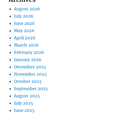
August 2026
July 2026
June 2026
May 2026
April 2026
March 2026
February 2026
January 2026
December 2025
November 2025
October 2025
September 2025
August 2025
July 2025
June 2025