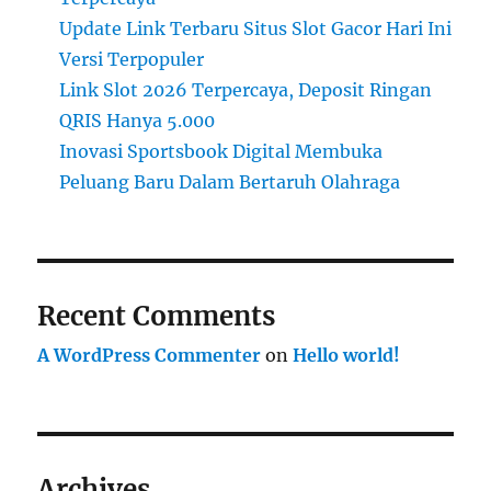
Update Link Terbaru Situs Slot Gacor Hari Ini
Versi Terpopuler
Link Slot 2026 Terpercaya, Deposit Ringan
QRIS Hanya 5.000
Inovasi Sportsbook Digital Membuka
Peluang Baru Dalam Bertaruh Olahraga
Recent Comments
A WordPress Commenter
on
Hello world!
Archives