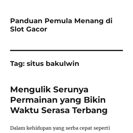
Panduan Pemula Menang di
Slot Gacor
Tag:
situs bakulwin
Mengulik Serunya
Permainan yang Bikin
Waktu Serasa Terbang
Dalam kehidupan yang serba cepat seperti