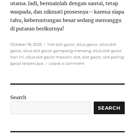
utama. Jadi, bermainlah dengan santai, tetap
waspada, dan nikmati prosesnya—karena siapa
tahu, keberuntungan besar sedang menunggu
di putaran berikutnya!
Posted
Tags
October 18, 2025
link slot gacor
,
situs gacor
,
situs slot
on
gacor
,
situs slot gacor gampang menang
,
situs slot gacor
hari ini
,
situs slot gacor maxwin
,
slot
,
slot gacor
,
slot paling
on
gacor terpercaya
Leave a comment
Rahasia
di
Balik
Situs
Slot
Search
Gacor
Gampang
SEARCH
Menang
yang
Bikin
Main