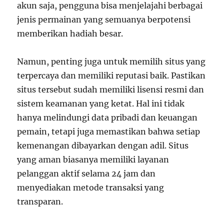
akun saja, pengguna bisa menjelajahi berbagai
jenis permainan yang semuanya berpotensi
memberikan hadiah besar.
Namun, penting juga untuk memilih situs yang
terpercaya dan memiliki reputasi baik. Pastikan
situs tersebut sudah memiliki lisensi resmi dan
sistem keamanan yang ketat. Hal ini tidak
hanya melindungi data pribadi dan keuangan
pemain, tetapi juga memastikan bahwa setiap
kemenangan dibayarkan dengan adil. Situs
yang aman biasanya memiliki layanan
pelanggan aktif selama 24 jam dan
menyediakan metode transaksi yang
transparan.