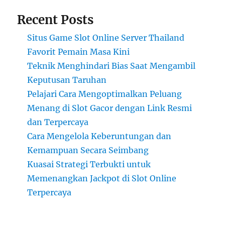
Jadi
Recent Posts
Seru
Situs Game Slot Online Server Thailand
Favorit Pemain Masa Kini
Teknik Menghindari Bias Saat Mengambil
Keputusan Taruhan
Pelajari Cara Mengoptimalkan Peluang
Menang di Slot Gacor dengan Link Resmi
dan Terpercaya
Cara Mengelola Keberuntungan dan
Kemampuan Secara Seimbang
Kuasai Strategi Terbukti untuk
Memenangkan Jackpot di Slot Online
Terpercaya