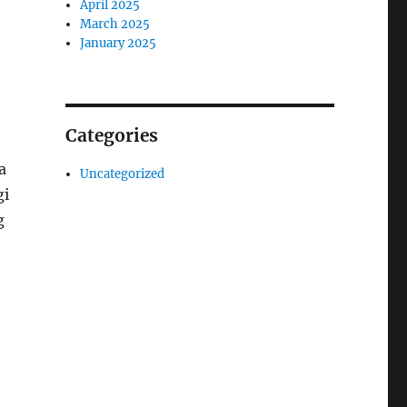
April 2025
March 2025
January 2025
Categories
a
Uncategorized
gi
g