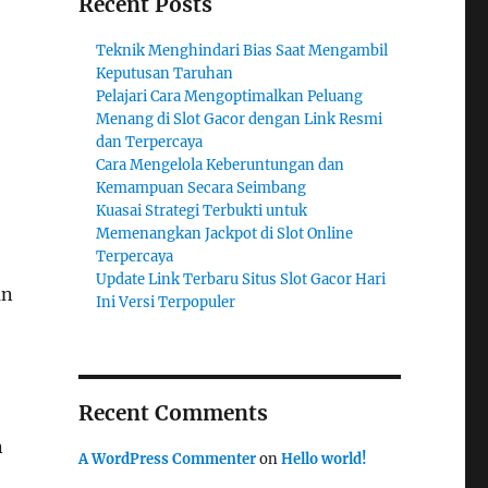
Recent Posts
Teknik Menghindari Bias Saat Mengambil
Keputusan Taruhan
Pelajari Cara Mengoptimalkan Peluang
Menang di Slot Gacor dengan Link Resmi
dan Terpercaya
Cara Mengelola Keberuntungan dan
Kemampuan Secara Seimbang
Kuasai Strategi Terbukti untuk
Memenangkan Jackpot di Slot Online
Terpercaya
Update Link Terbaru Situs Slot Gacor Hari
an
Ini Versi Terpopuler
Recent Comments
n
A WordPress Commenter
on
Hello world!