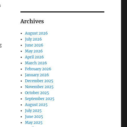
n
Archives
August 2026
July 2026
g
June 2026
May 2026
April 2026
March 2026
February 2026
January 2026
December 2025
November 2025
October 2025
September 2025
August 2025
July 2025
June 2025
May 2025