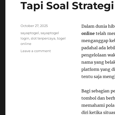
Tapi Soal Strate
Posted
October 27, 2025
Dalam dunia hib
on
Tags
sayaptogel
,
sayaptogel
online
telah men
login
,
slot terpercaya
,
togel
menganggap keb
online
padahal ada leb
on
Leave a comment
pengelolaan wak
Keberuntungan
Bukan
nama yang bela
Sekadar
platform yang d
Angka,
tentu saja meng
Tapi
Soal
Strategi
Bagi sebagian p
dan
tombol dan berha
Waktu
memahami pola
diri ketika situ