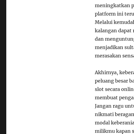
meningkatkan pe
platform ini te
Melalui kemudah
kalangan dapat
dan menguntungk
menjadikan sult
merasakan sensas
Akhirnya, keber
peluang besar b
slot secara onl
membuat pengal
Jangan ragu unt
nikmati beraga
modal keberania
milikmu kapan s