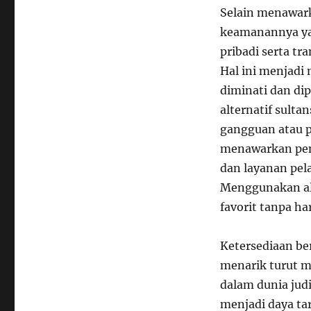
Selain menawark
keamanannya ya
pribadi serta t
Hal ini menjadi
diminati dan di
alternatif sulta
gangguan atau p
menawarkan peng
dan layanan pel
Menggunakan alt
favorit tanpa ha
Ketersediaan be
menarik turut m
dalam dunia jud
menjadi daya t