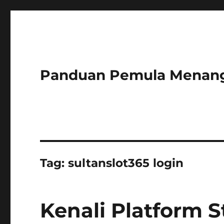
Panduan Pemula Menang 
Tag:
sultanslot365 login
Kenali Platform S