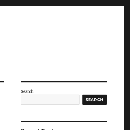
Search
SEARCH