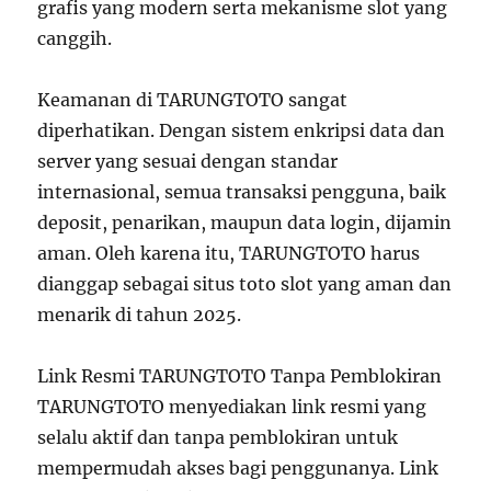
grafis yang modern serta mekanisme slot yang
canggih.
Keamanan di TARUNGTOTO sangat
diperhatikan. Dengan sistem enkripsi data dan
server yang sesuai dengan standar
internasional, semua transaksi pengguna, baik
deposit, penarikan, maupun data login, dijamin
aman. Oleh karena itu, TARUNGTOTO harus
dianggap sebagai situs toto slot yang aman dan
menarik di tahun 2025.
Link Resmi TARUNGTOTO Tanpa Pemblokiran
TARUNGTOTO menyediakan link resmi yang
selalu aktif dan tanpa pemblokiran untuk
mempermudah akses bagi penggunanya. Link