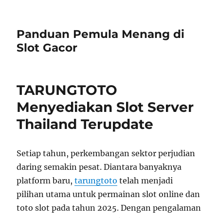
Panduan Pemula Menang di
Slot Gacor
TARUNGTOTO
Menyediakan Slot Server
Thailand Terupdate
Setiap tahun, perkembangan sektor perjudian
daring semakin pesat. Diantara banyaknya
platform baru,
tarungtoto
telah menjadi
pilihan utama untuk permainan slot online dan
toto slot pada tahun 2025. Dengan pengalaman