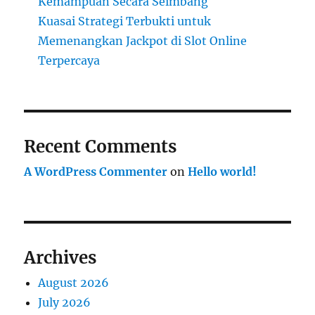
Kemampuan Secara Seimbang
Kuasai Strategi Terbukti untuk
Memenangkan Jackpot di Slot Online
Terpercaya
Recent Comments
A WordPress Commenter
on
Hello world!
Archives
August 2026
July 2026