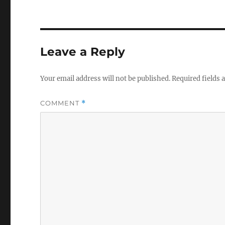
Leave a Reply
Your email address will not be published.
Required fields
COMMENT
*