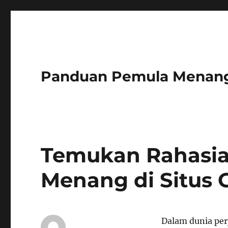
Panduan Pemula Menang 
Temukan Rahasia
Menang di Situs
Dalam dunia per