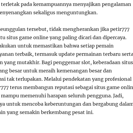
ni terletak pada kemampuannya menyajikan pengalaman
enyenangkan sekaligus menguntungkan.
unggulan tersebut, tidak mengherankan jika petir777
tu situs game online yang paling dicari dan dipercaya.
ilakukan untuk memastikan bahwa setiap pemain
anan terbaik, termasuk update permainan terbaru sert
 yang mutakhir. Bagi penggemar slot, keberadaan situs
uang besar untuk meraih kemenangan besar dan
si tak terlupakan. Melalui pendekatan yang profesional
r777 terus membangun reputasi sebagai situs game onli
 mampu memenuhi harapan seluruh pengguna. Jadi,
hnya untuk mencoba keberuntungan dan bergabung dala
in yang semakin berkembang pesat ini.