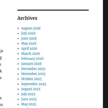
Archives
August 2026
July 2026
June 2026
May 2026
April 2026
ga
March 2026
g
February 2026
a
January 2026
December 2025
k
November 2025
a
October 2025
September 2025
August 2025
July 2025
a
June 2025
an
May 2025