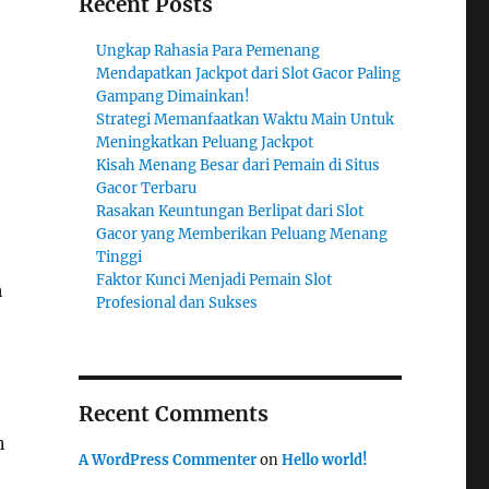
Recent Posts
Ungkap Rahasia Para Pemenang
Mendapatkan Jackpot dari Slot Gacor Paling
Gampang Dimainkan!
Strategi Memanfaatkan Waktu Main Untuk
Meningkatkan Peluang Jackpot
Kisah Menang Besar dari Pemain di Situs
Gacor Terbaru
Rasakan Keuntungan Berlipat dari Slot
Gacor yang Memberikan Peluang Menang
Tinggi
Faktor Kunci Menjadi Pemain Slot
h
Profesional dan Sukses
Recent Comments
n
A WordPress Commenter
on
Hello world!