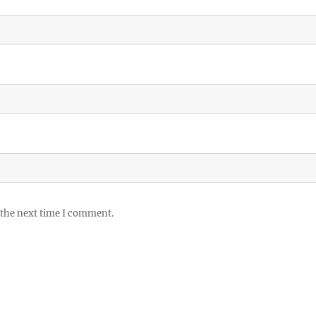
 the next time I comment.