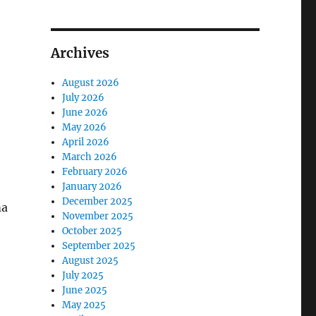
Archives
August 2026
July 2026
June 2026
May 2026
April 2026
March 2026
February 2026
January 2026
December 2025
ma
November 2025
October 2025
September 2025
August 2025
July 2025
June 2025
May 2025