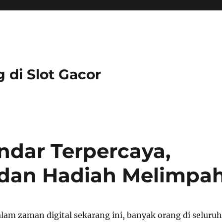
di Slot Gacor
ndar Terpercaya,
dan Hadiah Melimpa
lam zaman digital sekarang ini, banyak orang di seluruh