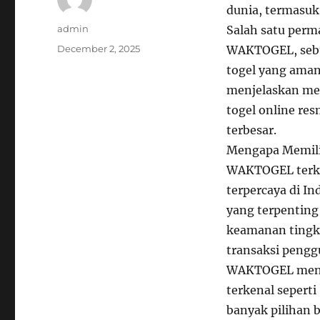
dunia, termasuk 
Author
admin
Salah satu perma
Posted
December 2, 2025
WAKTOGEL, sebu
on
togel yang aman
menjelaskan me
togel online re
terbesar.
Mengapa Memil
WAKTOGEL terken
terpercaya di I
yang terpenting 
keamanan tingk
transaksi penggu
WAKTOGEL menye
terkenal sepert
banyak pilihan 