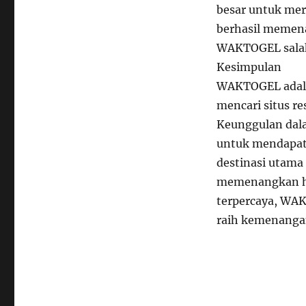
besar untuk mer
berhasil memena
WAKTOGEL salah 
Kesimpulan
WAKTOGEL adalah
mencari situs r
Keunggulan dala
untuk mendapat
destinasi utama 
memenangkan had
terpercaya, WA
raih kemenanga