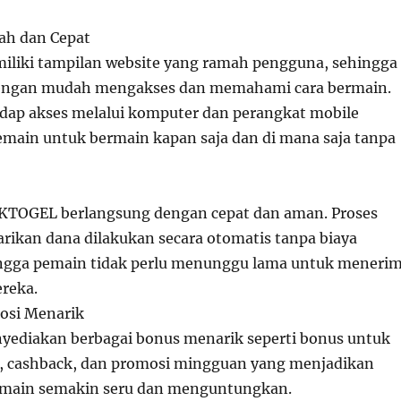
ah dan Cepat
iki tampilan website yang ramah pengguna, sehingga
engan mudah mengakses dan memahami cara bermain.
ap akses melalui komputer dan perangkat mobile
ain untuk bermain kapan saja dan di mana saja tanpa
AKTOGEL berlangsung dengan cepat dan aman. Proses
arikan dana dilakukan secara otomatis tanpa biaya
ngga pemain tidak perlu menunggu lama untuk meneri
reka.
osi Menarik
diakan berbagai bonus menarik seperti bonus untuk
, cashback, dan promosi mingguan yang menjadikan
main semakin seru dan menguntungkan.