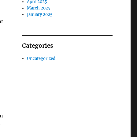
April 2025
March 2025
January 2025
at
Categories
Uncategorized
an
n