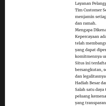
Layanan Pelangg
Tim Customer S
menjamin setiap
dan ramah.
Mengapa Dikenal
Kepercayaan ada
telah membangun
yang dapat dipe
komitmennya un
Situs ini terdaf
bersangkutan, s
dan legalitasnya
Hadiah Besar d
Salah satu daya
peluang kemena
yang transparan