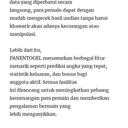
data yang diperbarui secara
langsung, para pemain dapat dengan
mudah mengecek hasil undian tanpa harus
khawatir akan adanya kecurangan atau
manipulasi.
Lebih dari itu,
PANENTOGEL menawarkan berbagai fitur
menarik seperti prediksi angka yang tepat,
statistik keluaran, dan bonus bagi
anggota aktif. Semua fasilitas
ini dirancang untuk meningkatkan peluang
kemenangan para pemain dan memberikan
pengalaman bermain yang
lebih mengasyikkan.