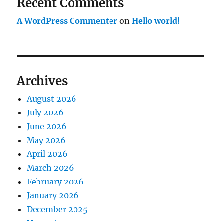
Recent Comments
A WordPress Commenter
on
Hello world!
Archives
August 2026
July 2026
June 2026
May 2026
April 2026
March 2026
February 2026
January 2026
December 2025