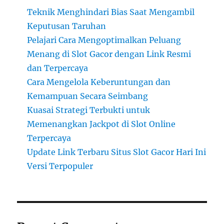
Teknik Menghindari Bias Saat Mengambil
Keputusan Taruhan
Pelajari Cara Mengoptimalkan Peluang
Menang di Slot Gacor dengan Link Resmi
dan Terpercaya
Cara Mengelola Keberuntungan dan
Kemampuan Secara Seimbang
Kuasai Strategi Terbukti untuk
Memenangkan Jackpot di Slot Online
Terpercaya
Update Link Terbaru Situs Slot Gacor Hari Ini
Versi Terpopuler