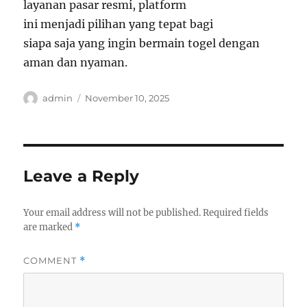
layanan pasar resmi, platform
ini menjadi pilihan yang tepat bagi
siapa saja yang ingin bermain togel dengan
aman dan nyaman.
Author
Posted
admin
November 10, 2025
on
Leave a Reply
Your email address will not be published.
Required fields
are marked
*
COMMENT
*