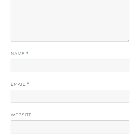
NAME
*
EMAIL
*
WEBSITE