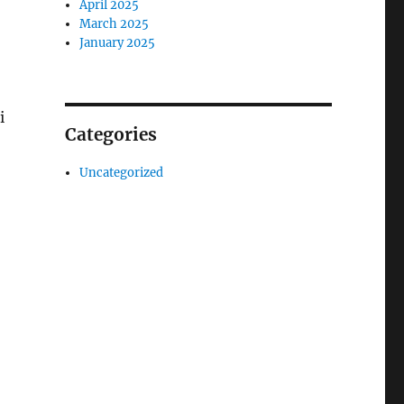
April 2025
March 2025
January 2025
i
Categories
Uncategorized