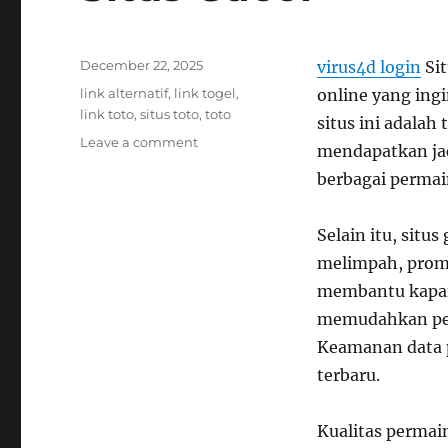
Posted
December 22, 2025
virus4d login
Sit
on
Tags
link alternatif
,
link togel
,
online yang in
link toto
,
situs toto
,
toto
situs ini adala
on
Leave a comment
mendapatkan jac
Peran
berbagai permai
Data
Analitik
dalam
Selain itu, situ
Meningkatkan
melimpah, promo
Peluang
Menang
membantu kapan 
di
memudahkan pem
Situs
Keamanan data p
Gacor
terbaru.
Kualitas permai