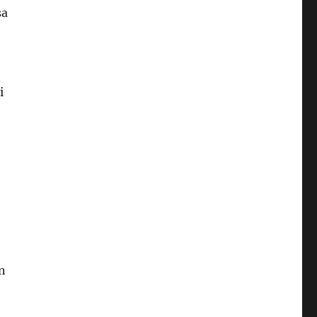
sa
i
n