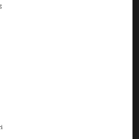
g
g
i