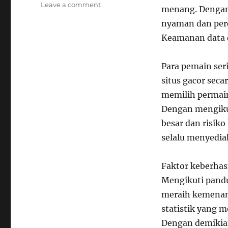
on
Leave a comment
menang. Dengan 
Kelebihan
nyaman dan perca
Bermain
di
Keamanan data d
Situs
Gacor
Para pemain ser
yang
Memiliki
situs gacor seca
Reputasi
memilih permain
Baik
Dengan mengikut
besar dan risiko
selalu menyedia
Faktor keberhasi
Mengikuti pandu
meraih kemenang
statistik yang
Dengan demikia