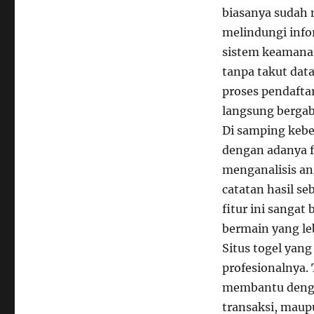
biasanya sudah 
melindungi info
sistem keamana
tanpa takut data
proses pendafta
langsung bergab
Di samping kebe
dengan adanya 
menganalisis ang
catatan hasil s
fitur ini sanga
bermain yang le
Situs togel yang
profesionalnya.
membantu dengan
transaksi, maup