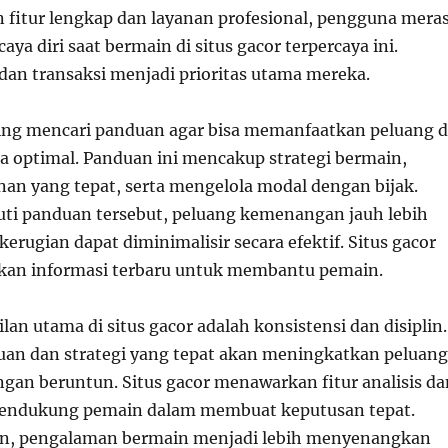
fitur lengkap dan layanan profesional, pengguna mera
ya diri saat bermain di situs gacor terpercaya ini.
an transaksi menjadi prioritas utama mereka.
ing mencari panduan agar bisa memanfaatkan peluang d
ra optimal. Panduan ini mencakup strategi bermain,
an yang tepat, serta mengelola modal dengan bijak.
i panduan tersebut, peluang kemenangan jauh lebih
 kerugian dapat diminimalisir secara efektif. Situs gacor
kan informasi terbaru untuk membantu pemain.
lan utama di situs gacor adalah konsistensi dan disiplin.
an dan strategi yang tepat akan meningkatkan peluang
an beruntun. Situs gacor menawarkan fitur analisis da
 mendukung pemain dalam membuat keputusan tepat.
n, pengalaman bermain menjadi lebih menyenangkan