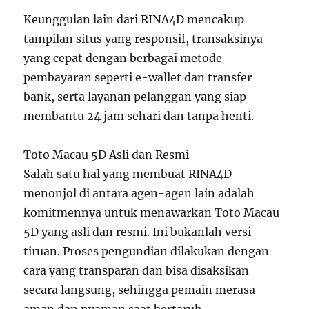
Keunggulan lain dari RINA4D mencakup
tampilan situs yang responsif, transaksinya
yang cepat dengan berbagai metode
pembayaran seperti e-wallet dan transfer
bank, serta layanan pelanggan yang siap
membantu 24 jam sehari dan tanpa henti.
Toto Macau 5D Asli dan Resmi
Salah satu hal yang membuat RINA4D
menonjol di antara agen-agen lain adalah
komitmennya untuk menawarkan Toto Macau
5D yang asli dan resmi. Ini bukanlah versi
tiruan. Proses pengundian dilakukan dengan
cara yang transparan dan bisa disaksikan
secara langsung, sehingga pemain merasa