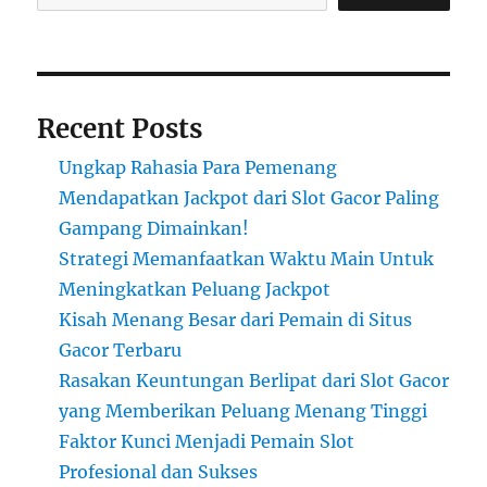
Recent Posts
Ungkap Rahasia Para Pemenang
Mendapatkan Jackpot dari Slot Gacor Paling
Gampang Dimainkan!
Strategi Memanfaatkan Waktu Main Untuk
Meningkatkan Peluang Jackpot
Kisah Menang Besar dari Pemain di Situs
Gacor Terbaru
Rasakan Keuntungan Berlipat dari Slot Gacor
yang Memberikan Peluang Menang Tinggi
Faktor Kunci Menjadi Pemain Slot
Profesional dan Sukses