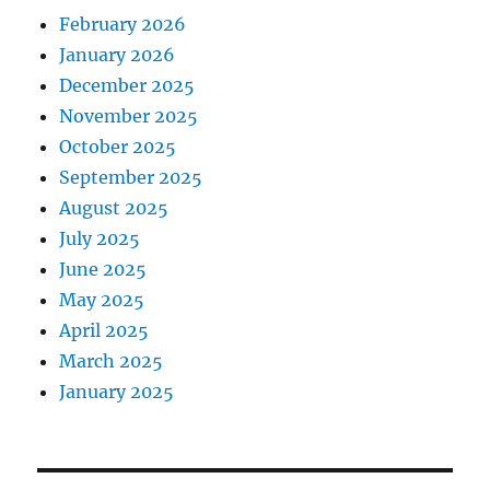
February 2026
January 2026
December 2025
November 2025
October 2025
September 2025
August 2025
July 2025
June 2025
May 2025
April 2025
March 2025
January 2025