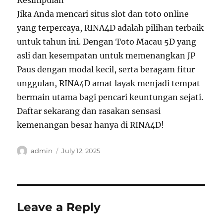
Kesimpulan
Jika Anda mencari situs slot dan toto online
yang terpercaya, RINA4D adalah pilihan terbaik
untuk tahun ini. Dengan Toto Macau 5D yang
asli dan kesempatan untuk memenangkan JP
Paus dengan modal kecil, serta beragam fitur
unggulan, RINA4D amat layak menjadi tempat
bermain utama bagi pencari keuntungan sejati.
Daftar sekarang dan rasakan sensasi
kemenangan besar hanya di RINA4D!
Author
Posted
admin
July 12, 2025
on
Leave a Reply