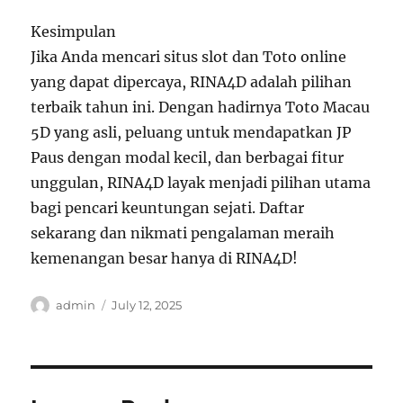
Kesimpulan
Jika Anda mencari situs slot dan Toto online
yang dapat dipercaya, RINA4D adalah pilihan
terbaik tahun ini. Dengan hadirnya Toto Macau
5D yang asli, peluang untuk mendapatkan JP
Paus dengan modal kecil, dan berbagai fitur
unggulan, RINA4D layak menjadi pilihan utama
bagi pencari keuntungan sejati. Daftar
sekarang dan nikmati pengalaman meraih
kemenangan besar hanya di RINA4D!
Author
Posted
admin
July 12, 2025
on