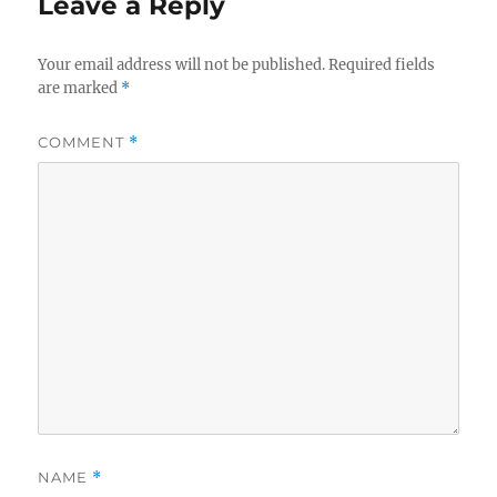
Leave a Reply
Your email address will not be published.
Required fields
are marked
*
COMMENT
*
NAME
*