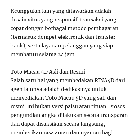
Keunggulan lain yang ditawarkan adalah
desain situs yang responsif, transaksi yang
cepat dengan berbagai metode pembayaran
(termasuk dompet elektronik dan transfer
bank), serta layanan pelanggan yang siap
membantu selama 24 jam.
Toto Macau 5D Asli dan Resmi
Salah satu hal yang membedakan RINA4D dari
agen lainnya adalah dedikasinya untuk
menyediakan Toto Macau 5D yang sah dan
resmi. Ini bukan versi palsu atau tiruan. Proses
pengundian angka dilakukan secara transparan
dan dapat disaksikan secara langsung,
memberikan rasa aman dan nyaman bagi