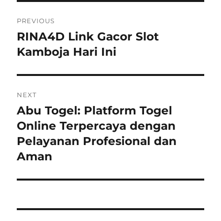
Post
PREVIOUS
navigation
RINA4D Link Gacor Slot
Previous
post:
Kamboja Hari Ini
NEXT
Abu Togel: Platform Togel
Next
post:
Online Terpercaya dengan
Pelayanan Profesional dan
Aman