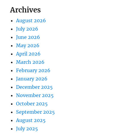
Archives
August 2026
July 2026
June 2026
May 2026
April 2026
March 2026
February 2026
January 2026
December 2025
November 2025
October 2025
September 2025
August 2025
July 2025