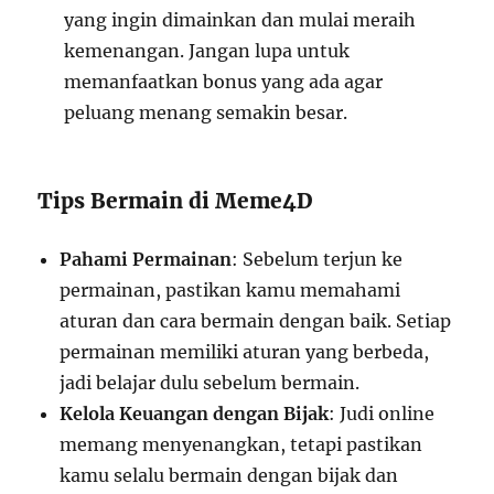
yang ingin dimainkan dan mulai meraih
kemenangan. Jangan lupa untuk
memanfaatkan bonus yang ada agar
peluang menang semakin besar.
Tips Bermain di Meme4D
Pahami Permainan
: Sebelum terjun ke
permainan, pastikan kamu memahami
aturan dan cara bermain dengan baik. Setiap
permainan memiliki aturan yang berbeda,
jadi belajar dulu sebelum bermain.
Kelola Keuangan dengan Bijak
: Judi online
memang menyenangkan, tetapi pastikan
kamu selalu bermain dengan bijak dan