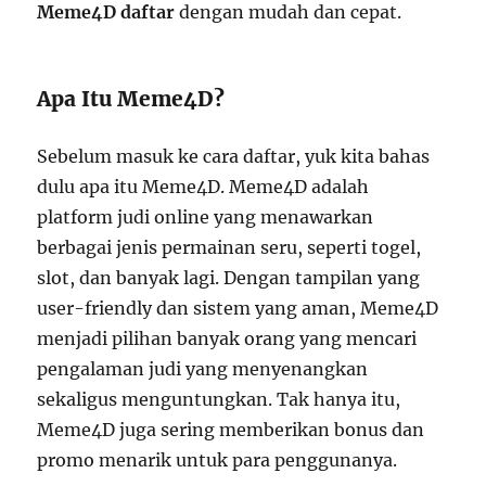
Meme4D daftar
dengan mudah dan cepat.
Apa Itu Meme4D?
Sebelum masuk ke cara daftar, yuk kita bahas
dulu apa itu Meme4D. Meme4D adalah
platform judi online yang menawarkan
berbagai jenis permainan seru, seperti togel,
slot, dan banyak lagi. Dengan tampilan yang
user-friendly dan sistem yang aman, Meme4D
menjadi pilihan banyak orang yang mencari
pengalaman judi yang menyenangkan
sekaligus menguntungkan. Tak hanya itu,
Meme4D juga sering memberikan bonus dan
promo menarik untuk para penggunanya.