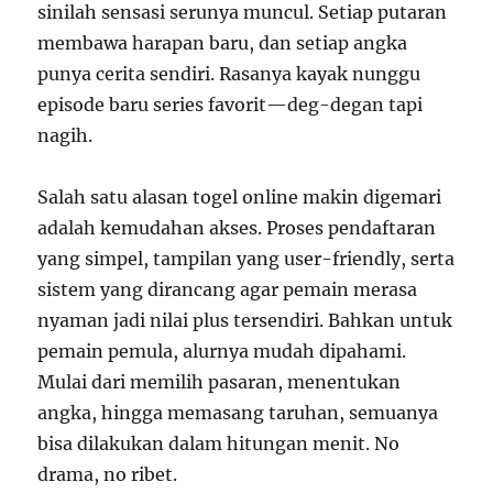
sinilah sensasi serunya muncul. Setiap putaran
membawa harapan baru, dan setiap angka
punya cerita sendiri. Rasanya kayak nunggu
episode baru series favorit—deg-degan tapi
nagih.
Salah satu alasan togel online makin digemari
adalah kemudahan akses. Proses pendaftaran
yang simpel, tampilan yang user-friendly, serta
sistem yang dirancang agar pemain merasa
nyaman jadi nilai plus tersendiri. Bahkan untuk
pemain pemula, alurnya mudah dipahami.
Mulai dari memilih pasaran, menentukan
angka, hingga memasang taruhan, semuanya
bisa dilakukan dalam hitungan menit. No
drama, no ribet.