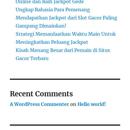
Online dan Raih Jackpot Gede
Ungkap Rahasia Para Pemenang
Mendapatkan Jackpot dari Slot Gacor Paling
Gampang Dimainkan!
Strategi Memanfaatkan Waktu Main Untuk
Meningkatkan Peluang Jackpot
Kisah Menang Besar dari Pemain di Situs
Gacor Terbaru
Recent Comments
A WordPress Commenter
on
Hello world!