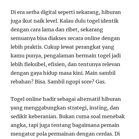
Gacor
yang
Di era serba digital seperti sekarang, hiburan
Efisien
juga ikut naik level. Kalau dulu togel identik
dengan cara lama dan ribet, sekarang
semuanya bisa diakses secara online dengan
lebih praktis. Cukup lewat perangkat yang
kamu punya, pengalaman bermain togel jadi
lebih fleksibel, efisien, dan tentunya relevan
dengan gaya hidup masa kini. Main sambil
rebahan? Bisa. Sambil ngopi sore? Gas.
Togel online hadir sebagai alternatif hiburan
yang menggabungkan strategi, insting, dan
sedikit keberanian. Bukan cuma soal menebak
angka, tapi juga tentang bagaimana pemain
mengatur pola permainan dengan cerdas. Di