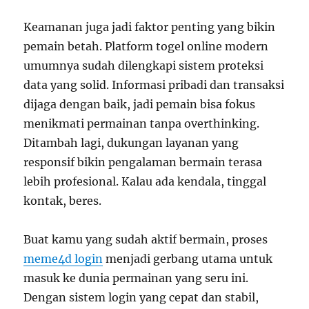
Keamanan juga jadi faktor penting yang bikin
pemain betah. Platform togel online modern
umumnya sudah dilengkapi sistem proteksi
data yang solid. Informasi pribadi dan transaksi
dijaga dengan baik, jadi pemain bisa fokus
menikmati permainan tanpa overthinking.
Ditambah lagi, dukungan layanan yang
responsif bikin pengalaman bermain terasa
lebih profesional. Kalau ada kendala, tinggal
kontak, beres.
Buat kamu yang sudah aktif bermain, proses
meme4d login
menjadi gerbang utama untuk
masuk ke dunia permainan yang seru ini.
Dengan sistem login yang cepat dan stabil,