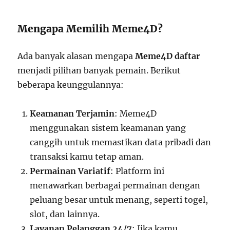
Mengapa Memilih Meme4D?
Ada banyak alasan mengapa
Meme4D daftar
menjadi pilihan banyak pemain. Berikut
beberapa keunggulannya:
Keamanan Terjamin
: Meme4D
menggunakan sistem keamanan yang
canggih untuk memastikan data pribadi dan
transaksi kamu tetap aman.
Permainan Variatif
: Platform ini
menawarkan berbagai permainan dengan
peluang besar untuk menang, seperti togel,
slot, dan lainnya.
Layanan Pelanggan 24/7
: Jika kamu