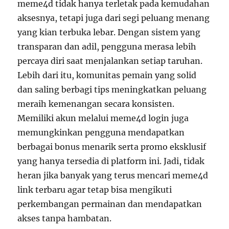
meme4d tidak hanya terletak pada kemudahan
aksesnya, tetapi juga dari segi peluang menang
yang kian terbuka lebar. Dengan sistem yang
transparan dan adil, pengguna merasa lebih
percaya diri saat menjalankan setiap taruhan.
Lebih dari itu, komunitas pemain yang solid
dan saling berbagi tips meningkatkan peluang
meraih kemenangan secara konsisten.
Memiliki akun melalui meme4d login juga
memungkinkan pengguna mendapatkan
berbagai bonus menarik serta promo eksklusif
yang hanya tersedia di platform ini. Jadi, tidak
heran jika banyak yang terus mencari meme4d
link terbaru agar tetap bisa mengikuti
perkembangan permainan dan mendapatkan
akses tanpa hambatan.