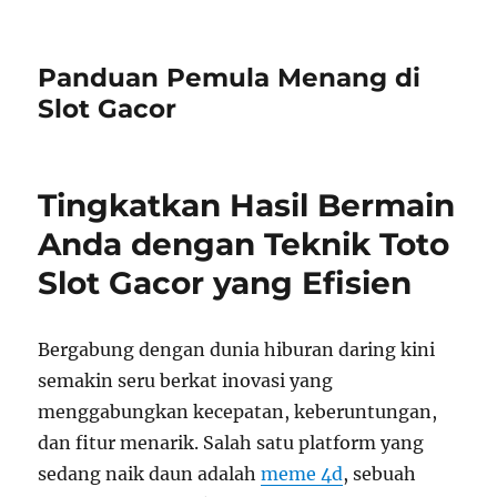
Panduan Pemula Menang di
Slot Gacor
Tingkatkan Hasil Bermain
Anda dengan Teknik Toto
Slot Gacor yang Efisien
Bergabung dengan dunia hiburan daring kini
semakin seru berkat inovasi yang
menggabungkan kecepatan, keberuntungan,
dan fitur menarik. Salah satu platform yang
sedang naik daun adalah
meme 4d
, sebuah