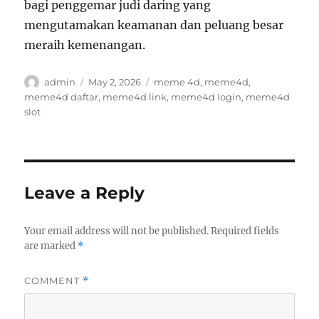
bagi penggemar judi daring yang
mengutamakan keamanan dan peluang besar
meraih kemenangan.
Author
Posted
Tags
admin
May 2, 2026
meme 4d
,
meme4d
,
on
meme4d daftar
,
meme4d link
,
meme4d login
,
meme4d
slot
Leave a Reply
Your email address will not be published.
Required fields
are marked
*
COMMENT
*