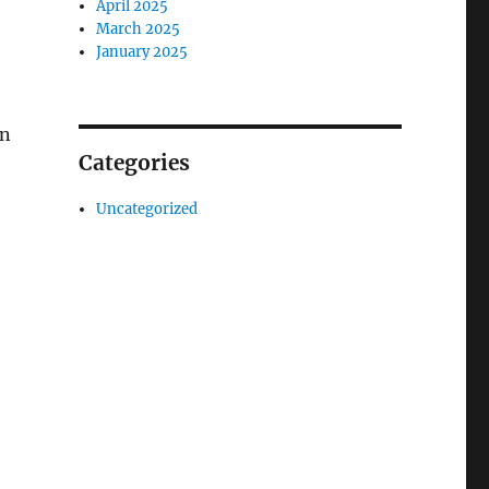
April 2025
March 2025
January 2025
an
Categories
Uncategorized