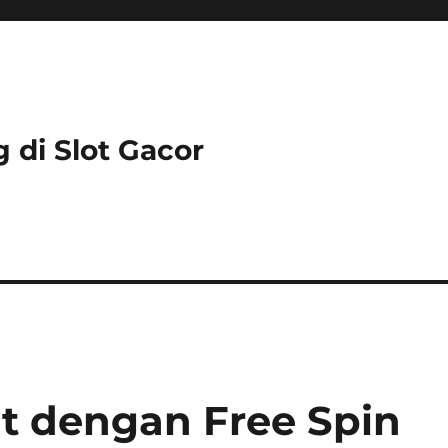
di Slot Gacor
it dengan Free Spin