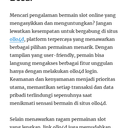
Mencari pengalaman bermain slot online yang
mengasyikkan dan menguntungkan? Jangan
lewatkan kesempatan untuk bergabung di situs
ollo4d
, platform terpercaya yang menawarkan
berbagai pilihan permainan menarik. Dengan
tampilan yang user-friendly, pemain bisa
langsung mengakses berbagai fitur unggulan
hanya dengan melakukan ollo4d login.
Keamanan dan kenyamanan menjadi prioritas
utama, memastikan setiap transaksi dan data
pribadi terlindungi sepenuhnya saat
menikmati sensasi bermain di situs ollo4d.
Selain menawarkan ragam permainan slot
yang lengkap, link ollo4d juga memudahkan