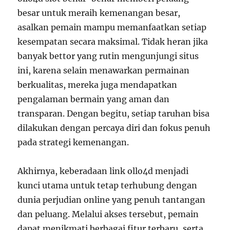
besar untuk meraih kemenangan besar,
asalkan pemain mampu memanfaatkan setiap
kesempatan secara maksimal. Tidak heran jika
banyak bettor yang rutin mengunjungi situs
ini, karena selain menawarkan permainan
berkualitas, mereka juga mendapatkan
pengalaman bermain yang aman dan
transparan. Dengan begitu, setiap taruhan bisa
dilakukan dengan percaya diri dan fokus penuh
pada strategi kemenangan.
Akhirnya, keberadaan link ollo4d menjadi
kunci utama untuk tetap terhubung dengan
dunia perjudian online yang penuh tantangan
dan peluang. Melalui akses tersebut, pemain
dapat menikmati berbagai fitur terbaru, serta