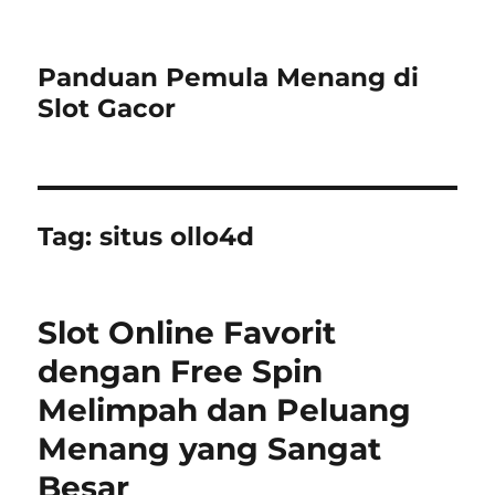
Panduan Pemula Menang di
Slot Gacor
Tag:
situs ollo4d
Slot Online Favorit
dengan Free Spin
Melimpah dan Peluang
Menang yang Sangat
Besar