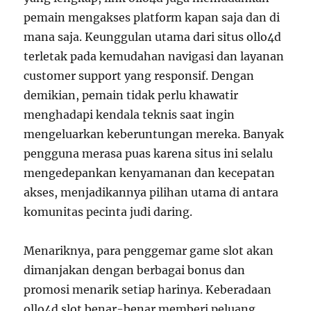
pemain mengakses platform kapan saja dan di
mana saja. Keunggulan utama dari situs ollo4d
terletak pada kemudahan navigasi dan layanan
customer support yang responsif. Dengan
demikian, pemain tidak perlu khawatir
menghadapi kendala teknis saat ingin
mengeluarkan keberuntungan mereka. Banyak
pengguna merasa puas karena situs ini selalu
mengedepankan kenyamanan dan kecepatan
akses, menjadikannya pilihan utama di antara
komunitas pecinta judi daring.
Menariknya, para penggemar game slot akan
dimanjakan dengan berbagai bonus dan
promosi menarik setiap harinya. Keberadaan
ollo4d slot benar-benar memberi peluang